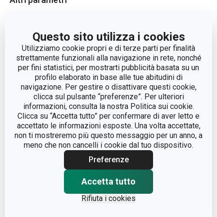
ADATTO AL FRIGORIFERO
Sì
Questo sito utilizza i cookies
Utilizziamo cookie propri e di terze parti per finalità
decorazione di torte e
CATEGORIA
strettamente funzionali alla navigazione in rete, nonché
biscotti
per fini statistici, per mostrarti pubblicità basata su un
profilo elaborato in base alle tue abitudini di
navigazione. Per gestire o disattivare questi cookie,
LINEA DI PRODOTTO
DELÍCIA
clicca sul pulsante “preferenze”. Per ulteriori
informazioni, consulta la nostra Politica sui cookie.
MATERIALE
plastica
Clicca su “Accetta tutto” per confermare di aver letto e
accettato le informazioni esposte. Una volta accettate,
non ti mostreremo più questo messaggio per un anno, a
TIPO
utensili per decorare
meno che non cancelli i cookie dal tuo dispositivo.
Preferenze
COLORE
Bianco
Accetta tutto
LAVAGGIO IN
Sì
LAVASTOVIGLIE
Rifiuta i cookies