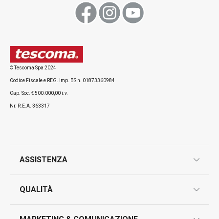
Visualizza
Visualizza
© Tescoma Spa 2024
Codice Fiscale e REG. Imp. BS n. 01873360984
Tutti i prodotti della linea DELÍCIA
Cap. Soc. € 500.000,00 i.v.
Nr. R.E.A. 363317
ASSISTENZA
garanzie
QUALITÀ
marcatura prodotti
design