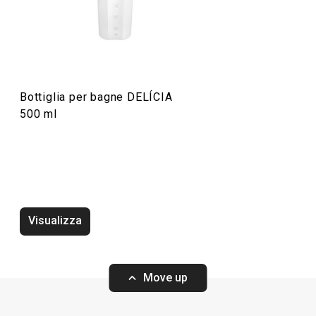
Preparazione degli alimenti
Bottiglia per bagne DELÍCIA
500 ml
Visualizza
Vassoio DELÍCIA 42 x 31 cm,
Vassoio DELÍCIA 
bianco, 2 pz
2 pz
Move up