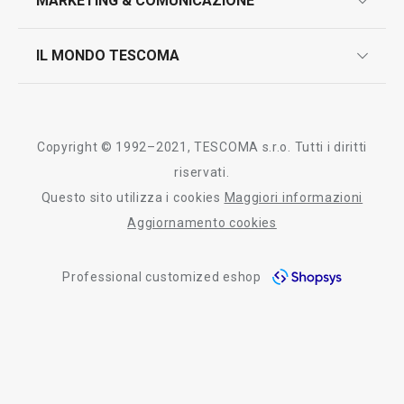
MARKETING & COMUNICAZIONE
contatti
controllo qualità
scrivici in whatsapp
il nuovo catalogo al consumatore 2026
IL MONDO TESCOMA
test sui prodotti
myTescoma
certificazioni
azienda
storia
Copyright © 1992–2021, TESCOMA s.r.o. Tutti i diritti
persone
riservati.
Questo sito utilizza i cookies
Maggiori informazioni
Tescoma nel mondo
Aggiornamento cookies
fiere
Professional customized eshop
informativa whistleblowing
segnalazioni whistleblowing