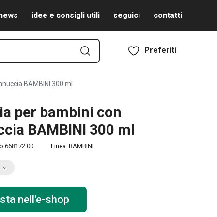
news
idee e consigli utili
seguici
contatti
Preferiti
annuccia BAMBINI 300 ml
lia per bambini con
ccia BAMBINI 300 ml
to
668172.00
Linea:
BAMBINI
sta nell'e-shop