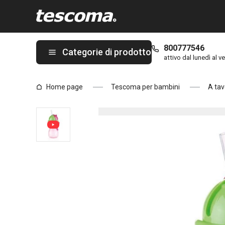
Ti trovi sulla pagina Bottiglia per bambini con cannuccia BAMBIN
800777546
Categorie di prodotto
attivo dal lunedì al ve
Home page
Tescoma per bambini
A tav