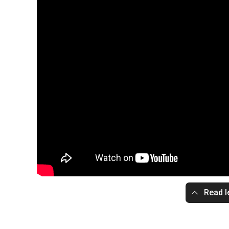
Read l