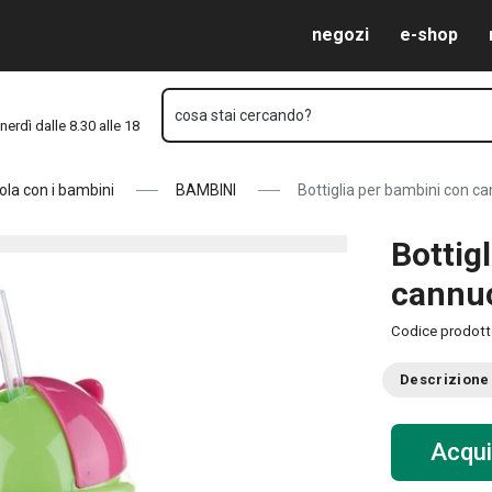
I 300 ml
Vai al contenuto principale
Vai alla navigazione
Vai alla ricerca
negozi
e-shop
cosa stai cercando?
nerdì dalle 8.30 alle 18
ola con i bambini
BAMBINI
Bottiglia per bambini con c
Bottig
cannu
Codice prodot
Descrizione
Acqui