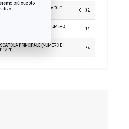
treremo più questo
PESO COMPRESO L'IMBALLAGGIO
itivo.
0.132
(KG)
IMBALLAGGIO DI GRUPPO (NUMERO
12
DI PEZZI)
SCATOLA PRINCIPALE (NUMERO DI
72
PEZZI)