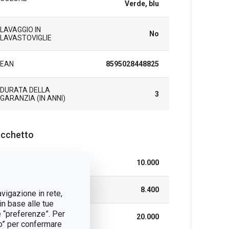
Verde, blu
LAVAGGIO IN
No
LAVASTOVIGLIE
EAN
8595028448825
DURATA DELLA
3
GARANZIA (IN ANNI)
cchetto
LARGHEZZA (CM)
10.000
ALTEZZA (CM)
8.400
avigazione in rete,
in base alle tue
e “preferenze”. Per
LUNGHEZZA (CM)
20.000
tto” per confermare