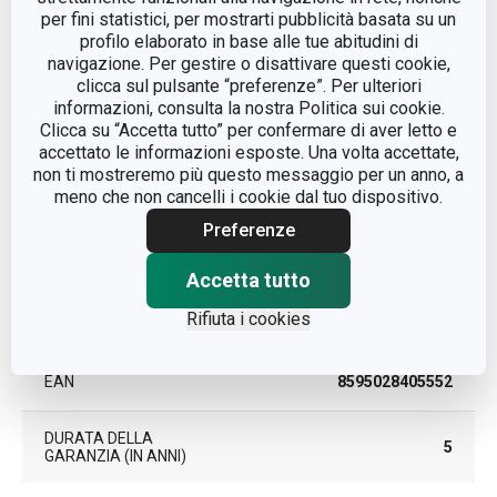
per fini statistici, per mostrarti pubblicità basata su un
profilo elaborato in base alle tue abitudini di
LINEA DI PRODOTTO
CONSTANT
navigazione. Per gestire o disattivare questi cookie,
clicca sul pulsante “preferenze”. Per ulteriori
informazioni, consulta la nostra Politica sui cookie.
plastica, silicone, acciaio
MATERIALE
Clicca su “Accetta tutto” per confermare di aver letto e
inossidabile
accettato le informazioni esposte. Una volta accettate,
non ti mostreremo più questo messaggio per un anno, a
TIPO
termos per bevande
meno che non cancelli i cookie dal tuo dispositivo.
Preferenze
COLORE
Acciaio
Accetta tutto
LAVAGGIO IN
No
Rifiuta i cookies
LAVASTOVIGLIE
EAN
8595028405552
DURATA DELLA
5
GARANZIA (IN ANNI)