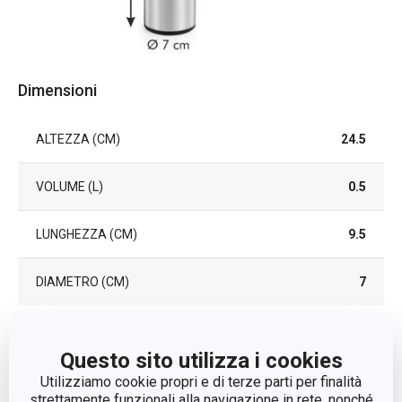
Dimensioni
ALTEZZA (CM)
24.5
VOLUME (L)
0.5
LUNGHEZZA (CM)
9.5
DIAMETRO (CM)
7
Altri parametri
Questo sito utilizza i cookies
Utilizziamo cookie propri e di terze parti per finalità
CATEGORIA
viaggiare
strettamente funzionali alla navigazione in rete, nonché