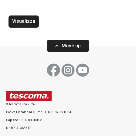
Termos con tazza CONSTANT
Termos con taz
CREAM 1,0 l, acciaio inox
CREAM 0,7 l, acc
Visualizza
Move up
Visualizza
Visualizza
Tutti i prodotti della linea CONSTANT
© Tescoma Spa 2024
Codice Fiscale e REG. Imp. BS n. 01873360984
Cap. Soc. € 500.000,00 i.v.
Nr. R.E.A. 363317