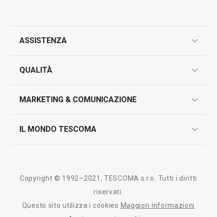
ASSISTENZA
garanzie
QUALITÀ
marcatura prodotti
design
MARKETING & COMUNICAZIONE
contatti
controllo qualità
scrivici in whatsapp
il nuovo catalogo al consumatore 2026
IL MONDO TESCOMA
test sui prodotti
myTescoma
certificazioni
azienda
storia
Copyright © 1992–2021, TESCOMA s.r.o. Tutti i diritti
persone
riservati.
Questo sito utilizza i cookies
Maggiori informazioni
Tescoma nel mondo