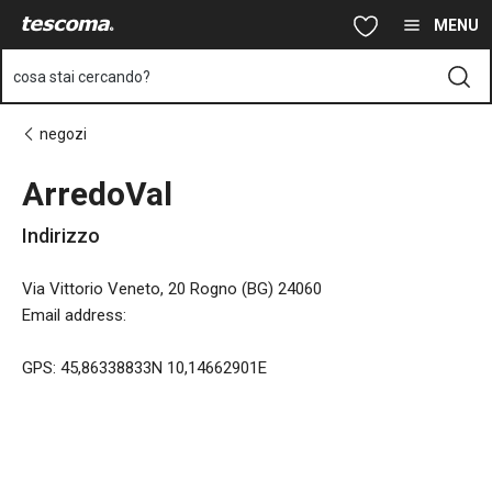
Ti trovi sulla pagina ArredoVal
Vai al contenuto principale
Vai alla navigazione
Vai alla ricerca
MENU
cosa stai cercando?
negozi
ArredoVal
Indirizzo
Via Vittorio Veneto, 20 Rogno (BG) 24060
Email address
:
GPS: 45,86338833N 10,14662901E