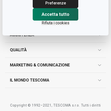
Cap. Soc. € 500.000,00 i.v.
Preferenze
Nr. R.E.A. 363317
Accetta tutto
Rifiuta i cookies
ASSISTENZA
garanzie
QUALITÀ
marcatura prodotti
design
MARKETING & COMUNICAZIONE
contatti
controllo qualità
scrivici in whatsapp
il nuovo catalogo al consumatore 2026
IL MONDO TESCOMA
test sui prodotti
myTescoma
certificazioni
azienda
storia
Copyright © 1992–2021, TESCOMA s.r.o. Tutti i diritti