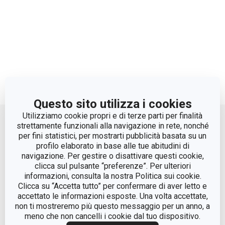
Questo sito utilizza i cookies
Move up
Utilizziamo cookie propri e di terze parti per finalità
strettamente funzionali alla navigazione in rete, nonché
per fini statistici, per mostrarti pubblicità basata su un
profilo elaborato in base alle tue abitudini di
navigazione. Per gestire o disattivare questi cookie,
clicca sul pulsante “preferenze”. Per ulteriori
informazioni, consulta la nostra Politica sui cookie.
Clicca su “Accetta tutto” per confermare di aver letto e
accettato le informazioni esposte. Una volta accettate,
© Tescoma Spa 2024
non ti mostreremo più questo messaggio per un anno, a
meno che non cancelli i cookie dal tuo dispositivo.
Codice Fiscale e REG. Imp. BS n. 01873360984