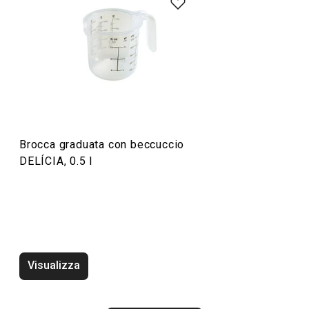
Cuocere in forno
Preparazione degli alimenti
Brocca graduata con beccuccio
DELÍCIA, 0.5 l
Visualizza
Vassoio DELÍCIA 42 x 31 cm,
Vassoio DELÍCIA 
bianco, 2 pz
2 pz