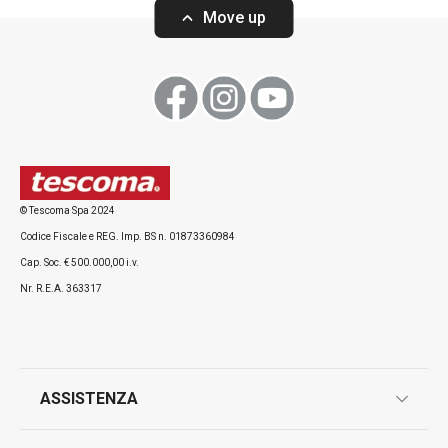
Move up
Visualizza
Visualizza
© Tescoma Spa 2024
Codice Fiscale e REG. Imp. BS n. 01873360984
Tutti i prodotti della linea DELÍCIA
Cap. Soc. € 500.000,00 i.v.
Nr. R.E.A. 363317
ASSISTENZA
garanzie