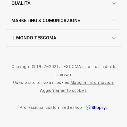
QUALITÀ
marcatura prodotti
design
MARKETING & COMUNICAZIONE
contatti
controllo qualità
scrivici in whatsapp
il nuovo catalogo al consumatore 2026
IL MONDO TESCOMA
test sui prodotti
myTescoma
certificazioni
azienda
storia
Copyright © 1992–2021, TESCOMA s.r.o. Tutti i diritti
persone
riservati.
Questo sito utilizza i cookies
Maggiori informazioni
Tescoma nel mondo
Aggiornamento cookies
fiere
Professional customized eshop
informativa whistleblowing
segnalazioni whistleblowing