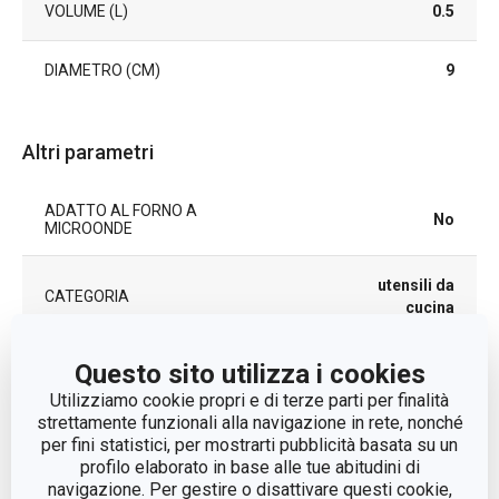
VOLUME (L)
0.5
DIAMETRO (CM)
9
Altri parametri
ADATTO AL FORNO A
No
MICROONDE
utensili da
CATEGORIA
cucina
LINEA DI PRODOTTO
DELÍCIA
Questo sito utilizza i cookies
Utilizziamo cookie propri e di terze parti per finalità
strettamente funzionali alla navigazione in rete, nonché
MATERIALE
plastica
per fini statistici, per mostrarti pubblicità basata su un
profilo elaborato in base alle tue abitudini di
TIPO
misurino
navigazione. Per gestire o disattivare questi cookie,