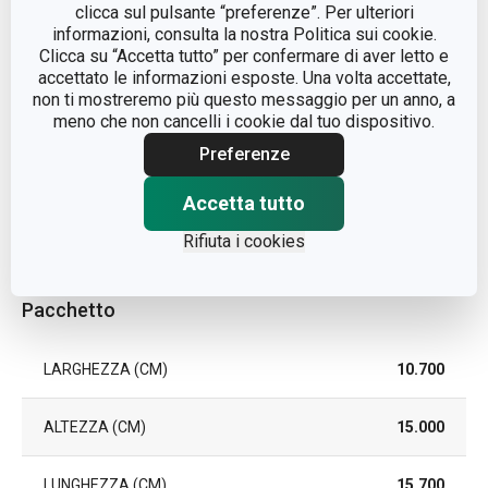
clicca sul pulsante “preferenze”. Per ulteriori
informazioni, consulta la nostra Politica sui cookie.
COLORE
Bianco
Clicca su “Accetta tutto” per confermare di aver letto e
accettato le informazioni esposte. Una volta accettate,
non ti mostreremo più questo messaggio per un anno, a
LAVAGGIO IN LAVASTOVIGLIE
Sì
meno che non cancelli i cookie dal tuo dispositivo.
Preferenze
EAN
8595028438642
Accetta tutto
DURATA DELLA GARANZIA (IN
3
ANNI)
Rifiuta i cookies
Pacchetto
LARGHEZZA (CM)
10.700
ALTEZZA (CM)
15.000
LUNGHEZZA (CM)
15.700