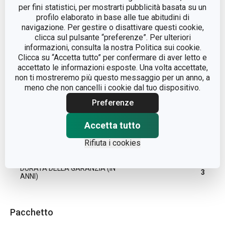
per fini statistici, per mostrarti pubblicità basata su un
profilo elaborato in base alle tue abitudini di
LINEA DI PRODOTTO
GIORGIO
navigazione. Per gestire o disattivare questi cookie,
clicca sul pulsante “preferenze”. Per ulteriori
informazioni, consulta la nostra Politica sui cookie.
vetro
Clicca su “Accetta tutto” per confermare di aver letto e
MATERIALE
cristallino
accettato le informazioni esposte. Una volta accettate,
non ti mostreremo più questo messaggio per un anno, a
meno che non cancelli i cookie dal tuo dispositivo.
TIPO
calice
Preferenze
LAVAGGIO IN LAVASTOVIGLIE
Sì
Accetta tutto
Rifiuta i cookies
EAN
8595028409826
DURATA DELLA GARANZIA (IN
3
ANNI)
Pacchetto