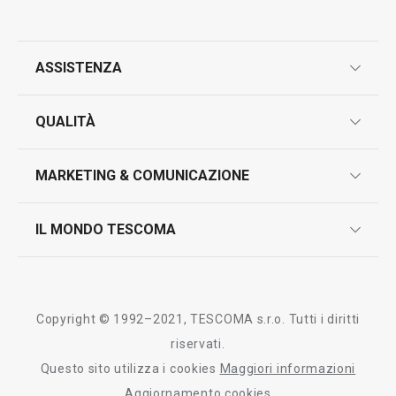
ASSISTENZA
garanzie
QUALITÀ
marcatura prodotti
design
MARKETING & COMUNICAZIONE
contatti
controllo qualità
scrivici in whatsapp
il nuovo catalogo al consumatore 2026
IL MONDO TESCOMA
test sui prodotti
myTescoma
certificazioni
azienda
storia
Copyright © 1992–2021, TESCOMA s.r.o. Tutti i diritti
persone
riservati.
Questo sito utilizza i cookies
Maggiori informazioni
Tescoma nel mondo
Aggiornamento cookies