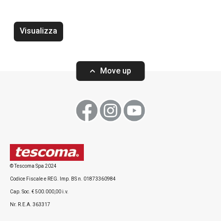
Flute Champagne GIORGIO 200 ml,
Calice vino ross
6 pz
6 pz
Visualizza
Move up
Visualizza
Visualizza
© Tescoma Spa 2024
Codice Fiscale e REG. Imp. BS n. 01873360984
Cap. Soc. € 500.000,00 i.v.
Nr. R.E.A. 363317