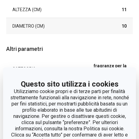
ALTEZZA (CM)
11
DIAMETRO (CM)
10
Altri parametri
fragranze per la
CATEGORIA
casa
Questo sito utilizza i cookies
LINEA DI PRODOTTO
FANCY HOME
Utilizziamo cookie propri e di terze parti per finalità
strettamente funzionali alla navigazione in rete, nonché
per fini statistici, per mostrarti pubblicità basata su un
MATERIALE
cera di paraffina
profilo elaborato in base alle tue abitudini di
navigazione. Per gestire o disattivare questi cookie,
candela
clicca sul pulsante “preferenze”. Per ulteriori
TIPO
profumata
informazioni, consulta la nostra Politica sui cookie.
Clicca su “Accetta tutto” per confermare di aver letto e