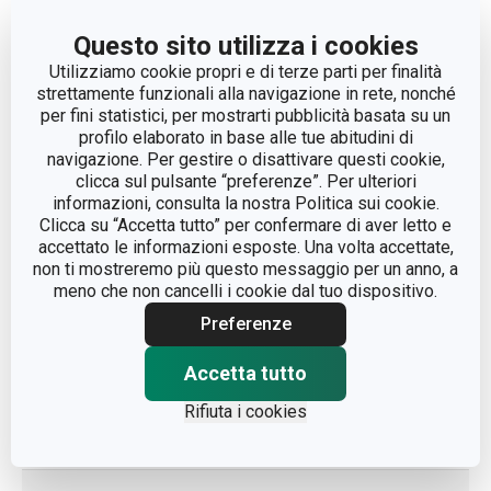
Questo sito utilizza i cookies
CATEGORIA
viaggiare
Utilizziamo cookie propri e di terze parti per finalità
strettamente funzionali alla navigazione in rete, nonché
per fini statistici, per mostrarti pubblicità basata su un
DETTAGLI
con tappo dosatore
profilo elaborato in base alle tue abitudini di
navigazione. Per gestire o disattivare questi cookie,
LINEA DI PRODOTTO
CONSTANT
clicca sul pulsante “preferenze”. Per ulteriori
informazioni, consulta la nostra Politica sui cookie.
Clicca su “Accetta tutto” per confermare di aver letto e
plastica, silicone, acciaio
MATERIALE
accettato le informazioni esposte. Una volta accettate,
inossidabile
non ti mostreremo più questo messaggio per un anno, a
meno che non cancelli i cookie dal tuo dispositivo.
TIPO
termos per bevande
Preferenze
COLORE
Acciaio
Accetta tutto
Rifiuta i cookies
LAVAGGIO IN
No
LAVASTOVIGLIE