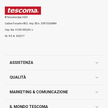
Tutti i prodotti della linea CONSTANT
© Tescoma Spa 2024
Codice Fiscale e REG. Imp. BS n. 01873360984
Cap. Soc. € 500.000,00 i.v.
Nr. R.E.A. 363317
ASSISTENZA
garanzie
QUALITÀ
marcatura prodotti
design
MARKETING & COMUNICAZIONE
contatti
controllo qualità
scrivici in whatsapp
il nuovo catalogo al consumatore 2026
IL MONDO TESCOMA