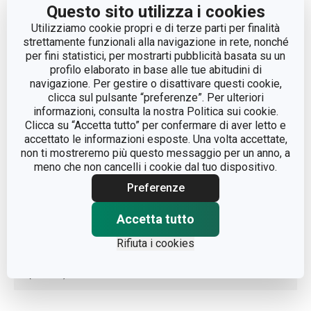
Questo sito utilizza i cookies
Utilizziamo cookie propri e di terze parti per finalità
CATEGORIA
bicchiere
strettamente funzionali alla navigazione in rete, nonché
per fini statistici, per mostrarti pubblicità basata su un
LINEA DI PRODOTTO
UNO VINO
profilo elaborato in base alle tue abitudini di
navigazione. Per gestire o disattivare questi cookie,
clicca sul pulsante “preferenze”. Per ulteriori
plastica, vetro
MATERIALE
informazioni, consulta la nostra Politica sui cookie.
borosilicato
Clicca su “Accetta tutto” per confermare di aver letto e
accettato le informazioni esposte. Una volta accettate,
non ti mostreremo più questo messaggio per un anno, a
TIPO
caraffa
meno che non cancelli i cookie dal tuo dispositivo.
Preferenze
LAVAGGIO IN LAVASTOVIGLIE
Sì
Accetta tutto
EAN
8595028482294
Rifiuta i cookies
DURATA DELLA GARANZIA
3
(IN ANNI)