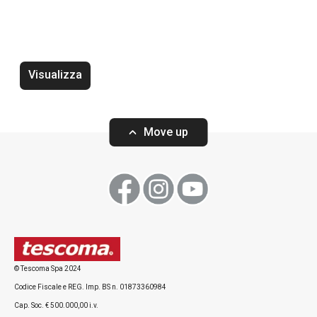
Termometro vino UNO VINO
Tappo vino UNO
Visualizza
Move up
Visualizza
Visualizza
Tutti i prodotti della linea UNO VINO
© Tescoma Spa 2024
Codice Fiscale e REG. Imp. BS n. 01873360984
Cap. Soc. € 500.000,00 i.v.