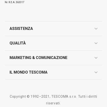
Nr. R.E.A. 363317
ASSISTENZA
garanzie
QUALITÀ
marcatura prodotti
design
MARKETING & COMUNICAZIONE
contatti
controllo qualità
scrivici in whatsapp
il nuovo catalogo al consumatore 2026
IL MONDO TESCOMA
test sui prodotti
myTescoma
certificazioni
azienda
storia
Copyright © 1992–2021, TESCOMA s.r.o. Tutti i diritti
persone
riservati.