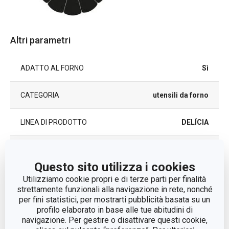
Altri parametri
ADATTO AL FORNO
Sì
CATEGORIA
utensili da forno
LINEA DI PRODOTTO
DELÍCIA
rivestimento
MATERIALE
antiaderente
Questo sito utilizza i cookies
Utilizziamo cookie propri e di terze parti per finalità
COLORE
Nero
strettamente funzionali alla navigazione in rete, nonché
per fini statistici, per mostrarti pubblicità basata su un
profilo elaborato in base alle tue abitudini di
PFOA FREE
Sì
navigazione. Per gestire o disattivare questi cookie,