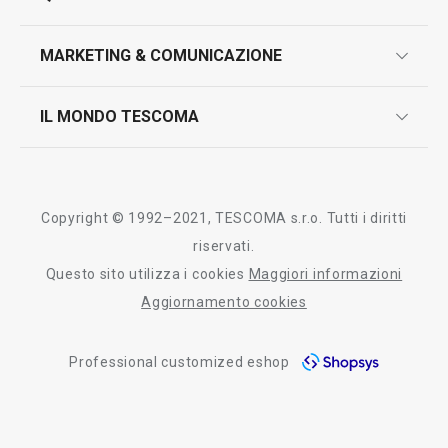
marcatura prodotti
design
MARKETING & COMUNICAZIONE
contatti
controllo qualità
scrivici in whatsapp
il nuovo catalogo al consumatore 2026
IL MONDO TESCOMA
test sui prodotti
myTescoma
certificazioni
azienda
storia
Copyright © 1992–2021, TESCOMA s.r.o. Tutti i diritti
persone
riservati.
Questo sito utilizza i cookies
Maggiori informazioni
Tescoma nel mondo
Aggiornamento cookies
fiere
Professional customized eshop
informativa whistleblowing
segnalazioni whistleblowing