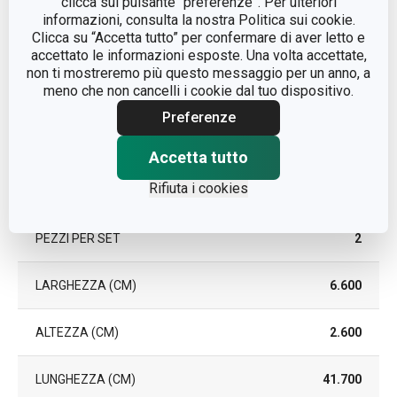
clicca sul pulsante “preferenze”. Per ulteriori
informazioni, consulta la nostra Politica sui cookie.
LAVAGGIO IN LAVASTOVIGLIE
Sì
Clicca su “Accetta tutto” per confermare di aver letto e
accettato le informazioni esposte. Una volta accettate,
EAN
8592973121735
non ti mostreremo più questo messaggio per un anno, a
meno che non cancelli i cookie dal tuo dispositivo.
DURATA DELLA GARANZIA
Preferenze
3
(IN ANNI)
Accetta tutto
Rifiuta i cookies
Pacchetto
PEZZI PER SET
2
LARGHEZZA (CM)
6.600
ALTEZZA (CM)
2.600
LUNGHEZZA (CM)
41.700