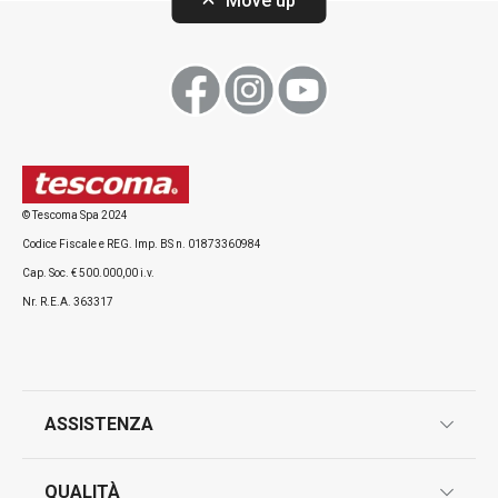
Move up
Visualizza
Visualizza
© Tescoma Spa 2024
Codice Fiscale e REG. Imp. BS n. 01873360984
Tutti i prodotti della linea DELÍCIA
Cap. Soc. € 500.000,00 i.v.
Nr. R.E.A. 363317
ASSISTENZA
garanzie
QUALITÀ