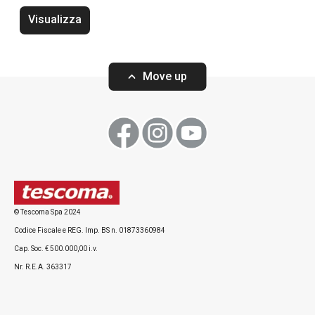
Visualizza
Vassoio DELÍCIA 42 x 31 cm,
Vassoio DELÍCIA 
bianco, 2 pz
2 pz
Move up
Visualizza
Visualizza
© Tescoma Spa 2024
Codice Fiscale e REG. Imp. BS n. 01873360984
Tutti i prodotti della linea DELÍCIA
Cap. Soc. € 500.000,00 i.v.
Nr. R.E.A. 363317