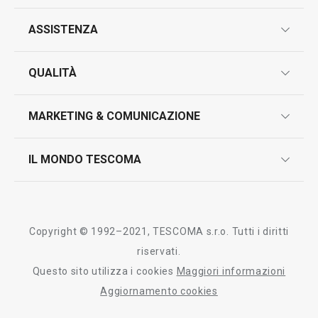
ASSISTENZA
garanzie
QUALITÀ
marcatura prodotti
design
MARKETING & COMUNICAZIONE
contatti
controllo qualità
scrivici in whatsapp
il nuovo catalogo al consumatore 2026
IL MONDO TESCOMA
test sui prodotti
myTescoma
certificazioni
azienda
storia
Copyright © 1992–2021, TESCOMA s.r.o. Tutti i diritti
persone
riservati.
Questo sito utilizza i cookies
Maggiori informazioni
Tescoma nel mondo
Aggiornamento cookies
fiere