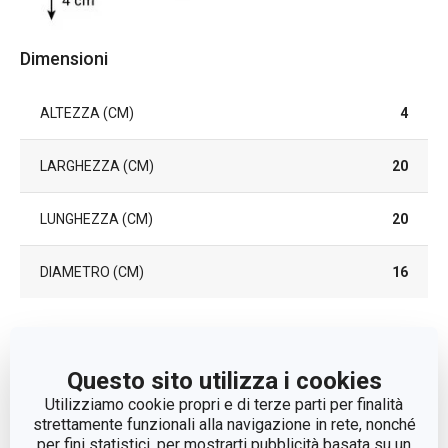
Dimensioni
ALTEZZA (CM)
4
LARGHEZZA (CM)
20
LUNGHEZZA (CM)
20
DIAMETRO (CM)
16
Altri parametri
Questo sito utilizza i cookies
CATEGORIA
utensili da forno
Utilizziamo cookie propri e di terze parti per finalità
strettamente funzionali alla navigazione in rete, nonché
per fini statistici, per mostrarti pubblicità basata su un