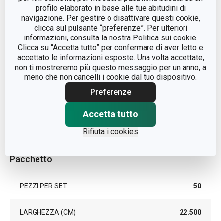
LINEA DI PRODOTTO
DELÍCIA
profilo elaborato in base alle tue abitudini di
navigazione. Per gestire o disattivare questi cookie,
clicca sul pulsante “preferenze”. Per ulteriori
cellulosa con trattamento
MATERIALE
informazioni, consulta la nostra Politica sui cookie.
superficiale
Clicca su “Accetta tutto” per confermare di aver letto e
accettato le informazioni esposte. Una volta accettate,
COLORE
Marrone
non ti mostreremo più questo messaggio per un anno, a
meno che non cancelli i cookie dal tuo dispositivo.
EAN
8592973124569
Preferenze
Accetta tutto
DURATA DELLA
2
GARANZIA (IN ANNI)
Rifiuta i cookies
Pacchetto
PEZZI PER SET
50
LARGHEZZA (CM)
22.500