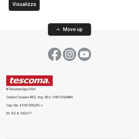
Visualizza
Tagliere HOME PROFI, 40 x 26 cm
Tagliere HOME P
Move up
Visualizza
Visualizza
© Tescoma Spa 2024
Codice Fiscale e REG. Imp. BS n. 01873360984
Tutti i prodotti della linea HOME PROFI
Cap. Soc. € 500.000,00 i.v.
Nr. R.E.A. 363317