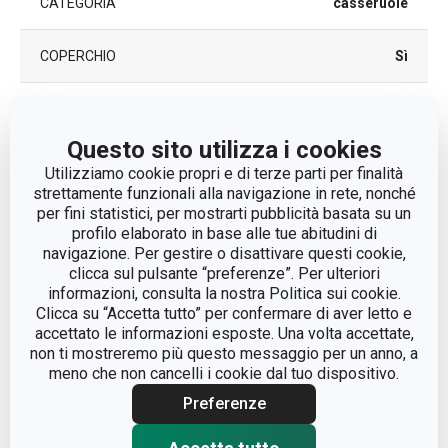
CATEGORIA
casseruole
COPERCHIO
Sì
LINEA DI PRODOTTO
HOME PROFI
Questo sito utilizza i cookies
acciaio
MATERIALE
Utilizziamo cookie propri e di terze parti per finalità
inossidabile
strettamente funzionali alla navigazione in rete, nonché
per fini statistici, per mostrarti pubblicità basata su un
profilo elaborato in base alle tue abitudini di
TIPO
casseruola
navigazione. Per gestire o disattivare questi cookie,
clicca sul pulsante “preferenze”. Per ulteriori
COLORE
Acciaio
informazioni, consulta la nostra Politica sui cookie.
Clicca su “Accetta tutto” per confermare di aver letto e
accettato le informazioni esposte. Una volta accettate,
A INDUZIONE
Sì
non ti mostreremo più questo messaggio per un anno, a
meno che non cancelli i cookie dal tuo dispositivo.
A GAS
Sì
Preferenze
VETROCERAMICA
Sì