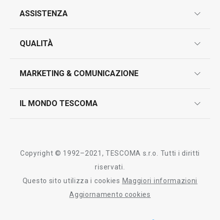
ASSISTENZA
garanzie
QUALITÀ
marcatura prodotti
design
MARKETING & COMUNICAZIONE
contatti
controllo qualità
scrivici in whatsapp
il nuovo catalogo al consumatore 2026
IL MONDO TESCOMA
test sui prodotti
myTescoma
certificazioni
azienda
storia
Copyright © 1992–2021, TESCOMA s.r.o. Tutti i diritti
persone
riservati.
Questo sito utilizza i cookies
Maggiori informazioni
Tescoma nel mondo
Aggiornamento cookies
fiere