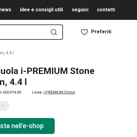
news
idee e consigli utili
seguici
contatti
Preferiti
, 4.4 l
ruola i-PREMIUM Stone
, 4.4 l
to
602474.00
Linea:
i-PREMIUM Stone
sta nell'e-shop