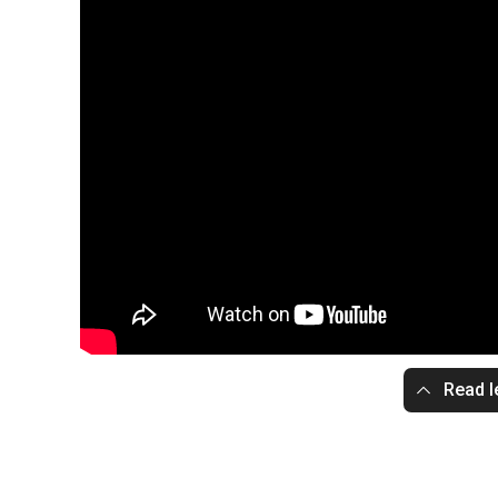
Read l