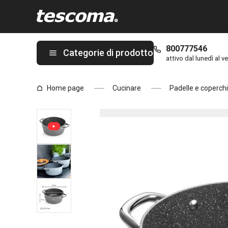
Ti trovi sulla pagina Casseruola i-PREMIUM Stone ø 24 cm, 4.4 l
800777546
Categorie di prodotto
attivo dal lunedì al ve
Home page
Cucinare
Padelle e coperchi