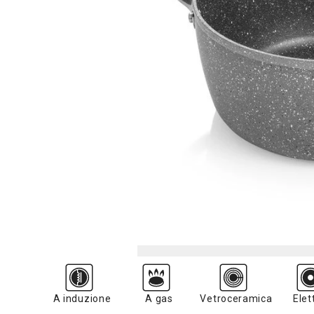
A induzione
A gas
Vetroceramica
Elet