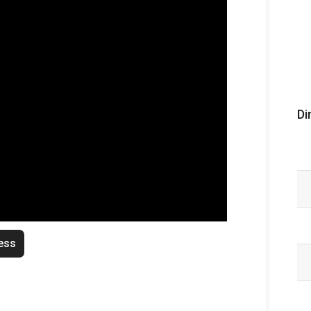
Di
ess