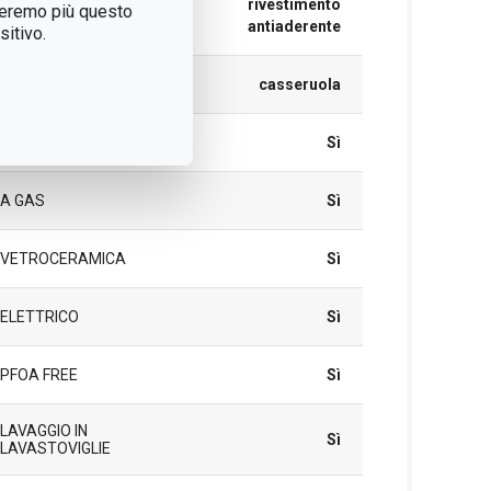
rivestimento
treremo più questo
antiaderente
itivo.
TIPO
casseruola
A INDUZIONE
Sì
A GAS
Sì
VETROCERAMICA
Sì
ELETTRICO
Sì
PFOA FREE
Sì
LAVAGGIO IN
Sì
LAVASTOVIGLIE