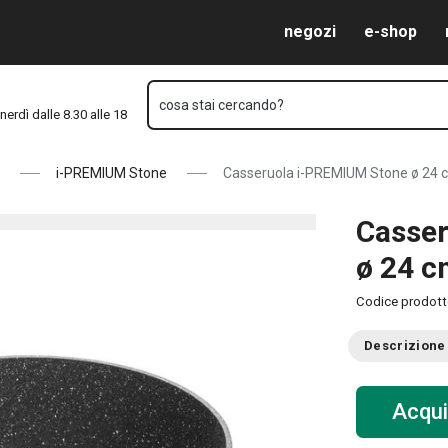
Vai al contenuto principale
Vai alla navigazione
Vai alla ricerca
negozi
e-shop
cosa stai cercando?
nerdì dalle 8.30 alle 18
i-PREMIUM Stone
Casseruola i-PREMIUM Stone ø 24 cm
Casse
ø 24 cm
Codice prodot
Descrizione
Acqui