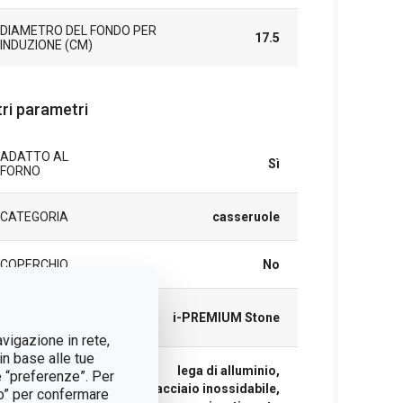
DIAMETRO DEL FONDO PER
17.5
INDUZIONE (CM)
tri parametri
ADATTO AL
Sì
FORNO
CATEGORIA
casseruole
COPERCHIO
No
LINEA DI
i-PREMIUM Stone
PRODOTTO
avigazione in rete,
in base alle tue
lega di alluminio,
e “preferenze”. Per
acciaio inossidabile,
tto” per confermare
MATERIALE