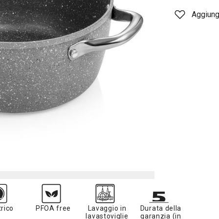
Aggiungi
trico
PFOA free
Lavaggio in
Durata della
lavastoviglie
garanzia (in