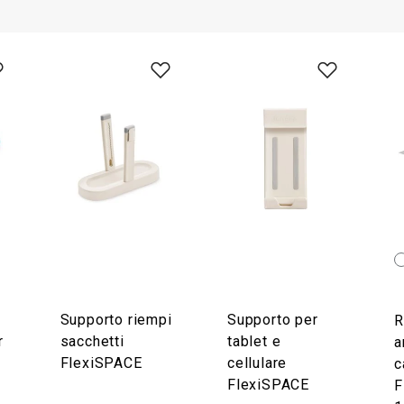
Supporto riempi
Supporto per
R
r
sacchetti
tablet e
a
FlexiSPACE
cellulare
c
FlexiSPACE
F