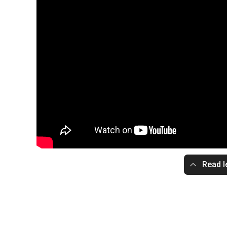
Read l