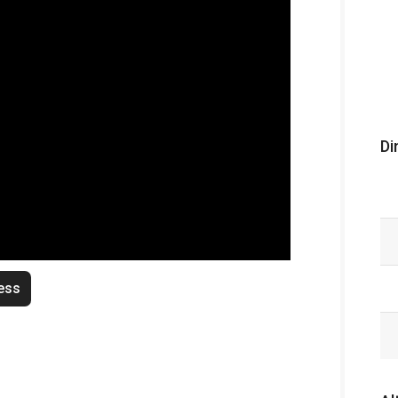
Di
ess