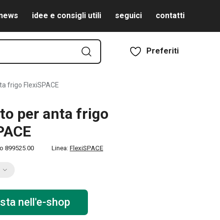
news
idee e consigli utili
seguici
contatti
Preferiti
ta frigo FlexiSPACE
to per anta frigo
SPACE
to
899525.00
Linea:
FlexiSPACE
sta nell'e-shop