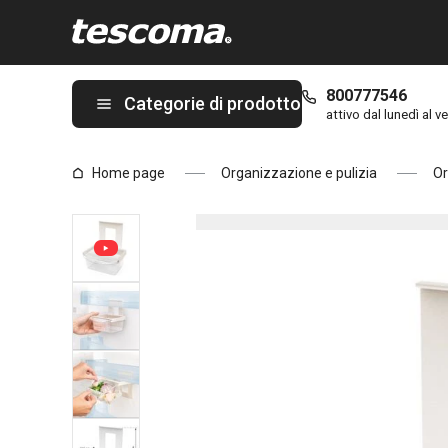
Ti trovi sulla pagina Cassetto per anta frigo FlexiSPACE
800777546
Categorie di prodotto
attivo dal lunedì al ve
Home page
Organizzazione e pulizia
Or