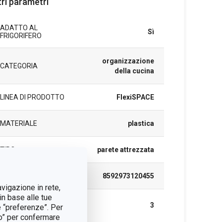
tri parametri
ADATTO AL
Sì
FRIGORIFERO
organizzazione
CATEGORIA
della cucina
LINEA DI PRODOTTO
FlexiSPACE
MATERIALE
plastica
TIPO
parete attrezzata
EAN
8592973120455
avigazione in rete,
in base alle tue
DURATA DELLA
3
e “preferenze”. Per
GARANZIA (IN ANNI)
tto” per confermare