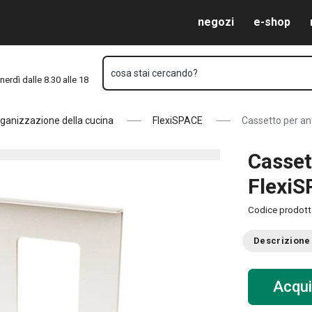
Vai al contenuto principale
Vai alla navigazione
Vai alla ricerca
negozi
e-shop
cosa stai cercando?
nerdì dalle 8.30 alle 18
ganizzazione della cucina
FlexiSPACE
Cassetto per an
Casset
Flexi
Codice prodot
Descrizione
Acqui