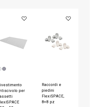
Raccordi e
ivestimento
piedini
ntiscivolo per
FlexiSPACE,
assetti
8+8 pz
lexiSPACE