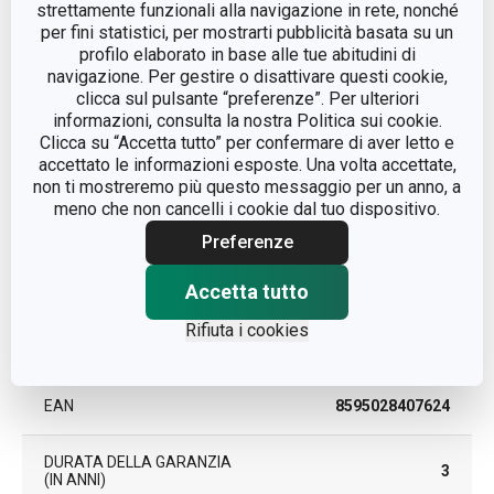
strettamente funzionali alla navigazione in rete, nonché
per fini statistici, per mostrarti pubblicità basata su un
profilo elaborato in base alle tue abitudini di
organizzazione della
CATEGORIA
navigazione. Per gestire o disattivare questi cookie,
cucina
clicca sul pulsante “preferenze”. Per ulteriori
informazioni, consulta la nostra Politica sui cookie.
LINEA DI PRODOTTO
FlexiSPACE
Clicca su “Accetta tutto” per confermare di aver letto e
accettato le informazioni esposte. Una volta accettate,
non ti mostreremo più questo messaggio per un anno, a
plastica, acciaio
MATERIALE
meno che non cancelli i cookie dal tuo dispositivo.
inossidabile
Preferenze
TIPO
parete attrezzata
Accetta tutto
Rifiuta i cookies
LAVAGGIO IN
No
LAVASTOVIGLIE
EAN
8595028407624
DURATA DELLA GARANZIA
3
(IN ANNI)