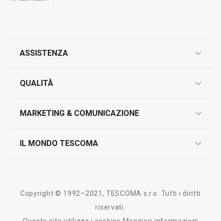
ASSISTENZA
garanzie
QUALITÀ
marcatura prodotti
design
MARKETING & COMUNICAZIONE
contatti
controllo qualità
scrivici in whatsapp
il nuovo catalogo al consumatore 2026
IL MONDO TESCOMA
test sui prodotti
myTescoma
certificazioni
azienda
storia
Copyright © 1992–2021, TESCOMA s.r.o. Tutti i diritti
persone
riservati.