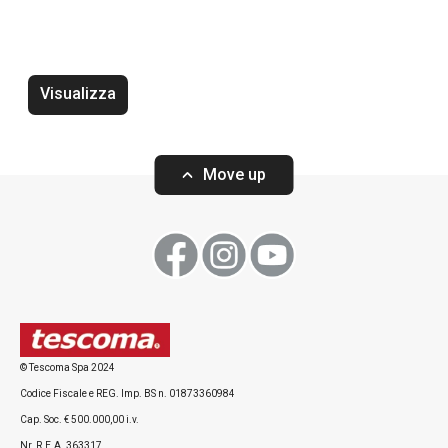
Tappetino protettivo per frigorifero
Tappetino antigh
FlexiSPACE 150 x 50 cm
FlexiSPACE 120 
Visualizza
Move up
Visualizza
Visualizza
Tutti i prodotti della linea FlexiSPACE
© Tescoma Spa 2024
Codice Fiscale e REG. Imp. BS n. 01873360984
Cap. Soc. € 500.000,00 i.v.
Nr. R.E.A. 363317