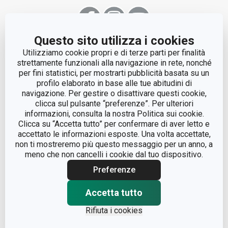
Questo sito utilizza i cookies
Utilizziamo cookie propri e di terze parti per finalità
strettamente funzionali alla navigazione in rete, nonché
per fini statistici, per mostrarti pubblicità basata su un
© Tescoma Spa 2024
profilo elaborato in base alle tue abitudini di
Codice Fiscale e REG. Imp. BS n. 01873360984
navigazione. Per gestire o disattivare questi cookie,
Cap. Soc. € 500.000,00 i.v.
clicca sul pulsante “preferenze”. Per ulteriori
informazioni, consulta la nostra Politica sui cookie.
Nr. R.E.A. 363317
Clicca su “Accetta tutto” per confermare di aver letto e
accettato le informazioni esposte. Una volta accettate,
non ti mostreremo più questo messaggio per un anno, a
meno che non cancelli i cookie dal tuo dispositivo.
Preferenze
ASSISTENZA
Accetta tutto
garanzie
QUALITÀ
Rifiuta i cookies
marcatura prodotti
design