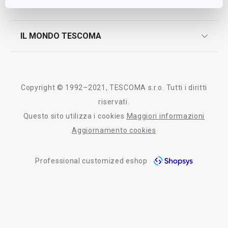
MARKETING & COMUNICAZIONE
contatti
controllo qualità
scrivici in whatsapp
il nuovo catalogo al consumatore 2026
IL MONDO TESCOMA
test sui prodotti
myTescoma
certificazioni
azienda
storia
Copyright © 1992–2021, TESCOMA s.r.o. Tutti i diritti
persone
riservati.
Questo sito utilizza i cookies
Maggiori informazioni
Tescoma nel mondo
Aggiornamento cookies
fiere
Professional customized eshop
informativa whistleblowing
segnalazioni whistleblowing