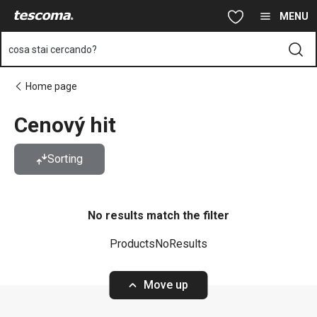
Ti trovi sulla pagina Cenový hit
Vai al contenuto principale
Vai alla navigazione
Vai alla ricerca
MENU
cosa stai cercando?
Home page
Cenový hit
Sorting
No results match the filter
ProductsNoResults
Move up