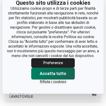
Questo sito utilizza i cookies
Utilizziamo cookie propri e di terze parti per finalità
Altri parametri
strettamente funzionali alla navigazione in rete, nonché
per fini statistici, per mostrarti pubblicità basata su un
profilo elaborato in base alle tue abitudini di
CATEGORIA
ceppi
navigazione. Per gestire o disattivare questi cookie,
clicca sul pulsante “preferenze”. Per ulteriori
informazioni, consulta la nostra Politica sui cookie.
LINEA DI PRODOTTO
ONLINE
Clicca su “Accetta tutto” per confermare di aver letto e
accettato le informazioni esposte. Una volta accettate,
non ti mostreremo più questo messaggio per un anno, a
metallo con trattamento
MATERIALE
meno che non cancelli i cookie dal tuo dispositivo.
superficiale, bambù
Preferenze
TIPO
ceppo senza coltelli
Accetta tutto
COLORE
Bianco
Rifiuta i cookies
LAVAGGIO IN
No
LAVASTOVIGLIE