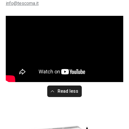
info@tescoma.it
Read less