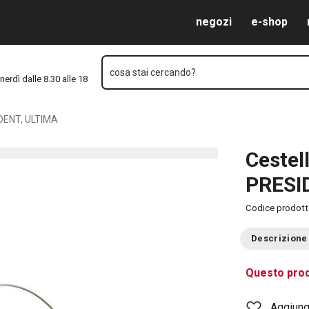
ULTIMA
Vai al contenuto principale
Vai alla navigazione
Vai alla ricerca
negozi
e-shop
cosa stai cercando?
nerdì dalle 8.30 alle 18
IDENT, ULTIMA
Cestel
PRESI
Codice prodot
Descrizione
Questo prod
Aggiungi