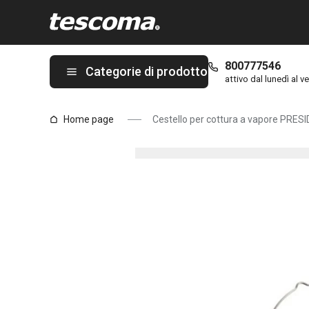
Ti trovi sulla pagina Cestello per cottura a vapore PRESIDENT, 
800777546
Categorie di prodotto
attivo dal lunedì al ve
Home page
Cestello per cottura a vapore PRES