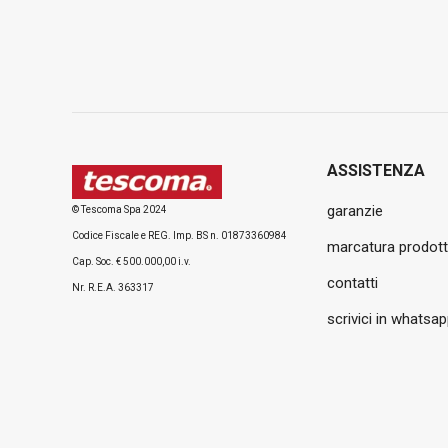
ASSISTENZA
garanzie
© Tescoma Spa 2024
Codice Fiscale e REG. Imp. BS n. 01873360984
marcatura prodott
Cap. Soc. € 500.000,00 i.v.
contatti
Nr. R.E.A. 363317
scrivici in whatsa