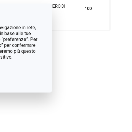
SCATOLA PRINCIPALE (NUMERO DI
100
PEZZI)
avigazione in rete,
in base alle tue
e “preferenze”. Per
tto” per confermare
treremo più questo
itivo.