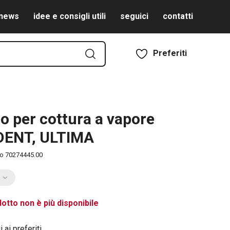
news
idee e consigli utili
seguici
contatti
Preferiti
lo per cottura a vapore
DENT, ULTIMA
to
70274445.00
otto non è più disponibile
 ai preferiti