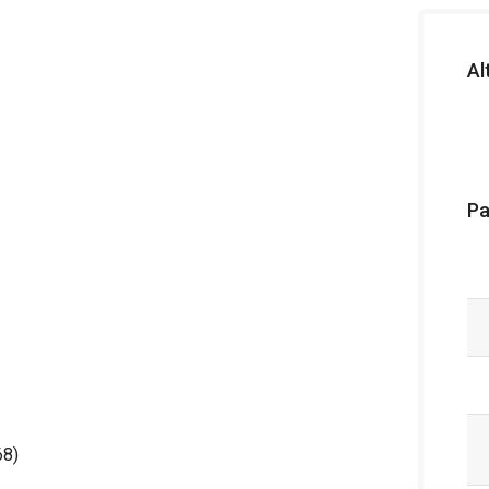
Al
Pa
68)