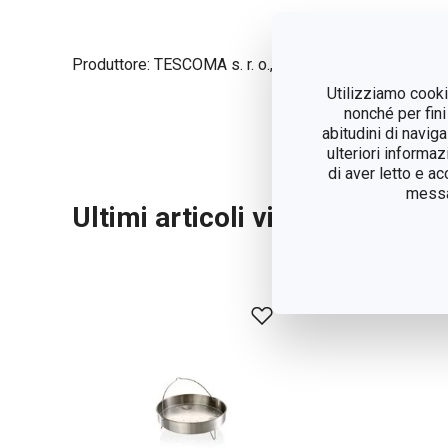
Produttore: TESCOMA s. r. o., U Tescomy 241, 760 01 
Utilizziamo cookie
nonché per fini
abitudini di navig
ulteriori informaz
di aver letto e a
messag
Ultimi articoli visualizzati