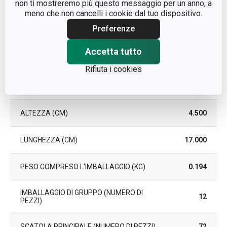
non ti mostreremo più questo messaggio per un anno, a
meno che non cancelli i cookie dal tuo dispositivo.
DURATA DELLA GARANZIA (IN
3
ANNI)
Preferenze
Accetta tutto
Pacchetto
Rifiuta i cookies
LARGHEZZA (CM)
14.300
ALTEZZA (CM)
4.500
LUNGHEZZA (CM)
17.000
PESO COMPRESO L'IMBALLAGGIO (KG)
0.194
IMBALLAGGIO DI GRUPPO (NUMERO DI
12
PEZZI)
SCATOLA PRINCIPALE (NUMERO DI PEZZI)
72