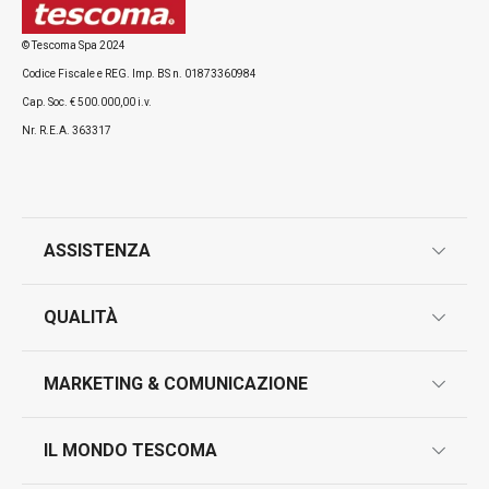
© Tescoma Spa 2024
Codice Fiscale e REG. Imp. BS n. 01873360984
Tutti i prodotti della linea PRESTO
Cap. Soc. € 500.000,00 i.v.
Nr. R.E.A. 363317
ASSISTENZA
garanzie
QUALITÀ
marcatura prodotti
design
MARKETING & COMUNICAZIONE
contatti
controllo qualità
scrivici in whatsapp
il nuovo catalogo al consumatore 2026
IL MONDO TESCOMA
test sui prodotti
myTescoma