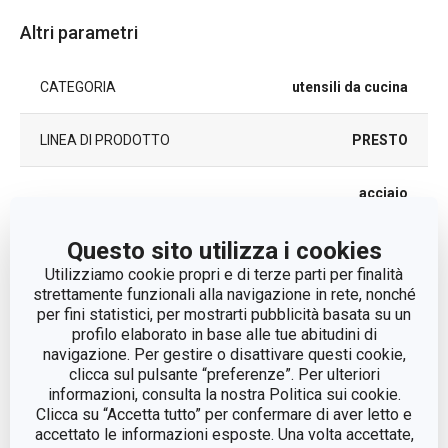
Altri parametri
CATEGORIA
utensili da cucina
LINEA DI PRODOTTO
PRESTO
acciaio
MATERIALE
inossidabile
Questo sito utilizza i cookies
TIPO
vaporiera
Utilizziamo cookie propri e di terze parti per finalità
strettamente funzionali alla navigazione in rete, nonché
per fini statistici, per mostrarti pubblicità basata su un
COLORE
Acciaio
profilo elaborato in base alle tue abitudini di
navigazione. Per gestire o disattivare questi cookie,
LAVAGGIO IN LAVASTOVIGLIE
Sì
clicca sul pulsante “preferenze”. Per ulteriori
informazioni, consulta la nostra Politica sui cookie.
Clicca su “Accetta tutto” per confermare di aver letto e
EAN
8595028426588
accettato le informazioni esposte. Una volta accettate,