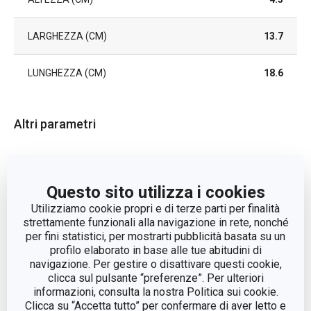
LARGHEZZA (CM)
13.7
LUNGHEZZA (CM)
18.6
Altri parametri
organizzazione della
CATEGORIA
cucina
Questo sito utilizza i cookies
Utilizziamo cookie propri e di terze parti per finalità
LINEA DI PRODOTTO
PURO
strettamente funzionali alla navigazione in rete, nonché
per fini statistici, per mostrarti pubblicità basata su un
MATERIALE
profilo elaborato in base alle tue abitudini di
plastica
navigazione. Per gestire o disattivare questi cookie,
clicca sul pulsante “preferenze”. Per ulteriori
LAVAGGIO IN
Sì
informazioni, consulta la nostra Politica sui cookie.
LAVASTOVIGLIE
Clicca su “Accetta tutto” per confermare di aver letto e