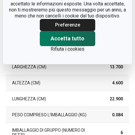
accettato le informazioni esposte. Una volta accettate,
EAN
8592973125153
non ti mostreremo più questo messaggio per un anno, a
meno che non cancelli i cookie dal tuo dispositivo.
DURATA DELLA GARANZIA
Preferenze
3
(IN ANNI)
Accetta tutto
Rifiuta i cookies
Pacchetto
LARGHEZZA (CM)
13.700
ALTEZZA (CM)
4.600
LUNGHEZZA (CM)
22.900
PESO COMPRESO L'IMBALLAGGIO (KG)
0.084
IMBALLAGGIO DI GRUPPO (NUMERO DI
6