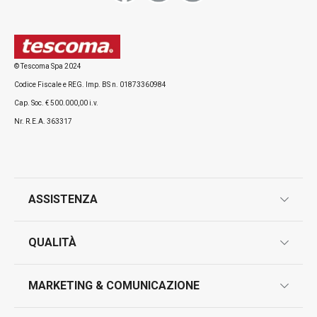
Tutti i prodotti della linea PURO
© Tescoma Spa 2024
Codice Fiscale e REG. Imp. BS n. 01873360984
Cap. Soc. € 500.000,00 i.v.
Nr. R.E.A. 363317
ASSISTENZA
garanzie
QUALITÀ
marcatura prodotti
design
MARKETING & COMUNICAZIONE
contatti
controllo qualità