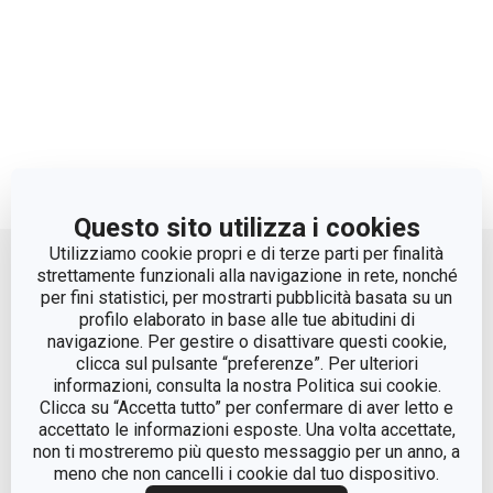
Questo sito utilizza i cookies
Move up
Utilizziamo cookie propri e di terze parti per finalità
strettamente funzionali alla navigazione in rete, nonché
per fini statistici, per mostrarti pubblicità basata su un
profilo elaborato in base alle tue abitudini di
navigazione. Per gestire o disattivare questi cookie,
clicca sul pulsante “preferenze”. Per ulteriori
informazioni, consulta la nostra Politica sui cookie.
Clicca su “Accetta tutto” per confermare di aver letto e
accettato le informazioni esposte. Una volta accettate,
© Tescoma Spa 2024
non ti mostreremo più questo messaggio per un anno, a
meno che non cancelli i cookie dal tuo dispositivo.
Codice Fiscale e REG. Imp. BS n. 01873360984