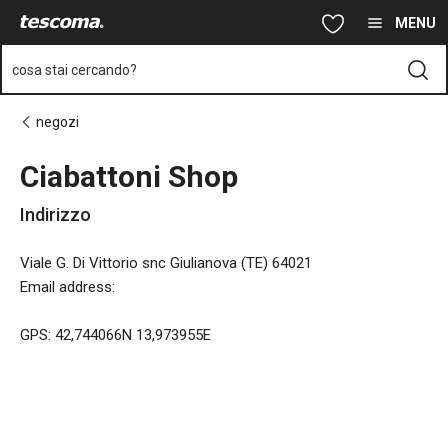
Ti trovi sulla pagina Ciabattoni Shop
Vai al contenuto principale
Vai alla navigazione
Vai alla ricerca
MENU
cosa stai cercando?
negozi
Ciabattoni Shop
Indirizzo
Viale G. Di Vittorio snc Giulianova (TE) 64021
Email address
:
GPS: 42,744066N 13,973955E