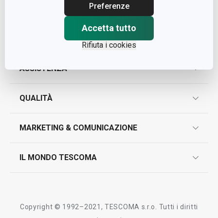
Cap. Soc. € 500.000,00 i.v.
Preferenze
Nr. R.E.A. 363317
Accetta tutto
Rifiuta i cookies
ASSISTENZA
garanzie
QUALITÀ
marcatura prodotti
design
MARKETING & COMUNICAZIONE
contatti
controllo qualità
scrivici in whatsapp
il nuovo catalogo al consumatore 2026
IL MONDO TESCOMA
test sui prodotti
myTescoma
certificazioni
azienda
storia
Copyright © 1992–2021, TESCOMA s.r.o. Tutti i diritti