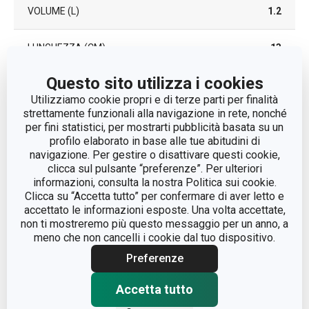
VOLUME (L)
1.2
LUNGHEZZA (CM)
13
Questo sito utilizza i cookies
Altri parametri
Utilizziamo cookie propri e di terze parti per finalità
strettamente funzionali alla navigazione in rete, nonché
per fini statistici, per mostrarti pubblicità basata su un
ADATTO AL
profilo elaborato in base alle tue abitudini di
Sì
FRIGORIFERO
navigazione. Per gestire o disattivare questi cookie,
clicca sul pulsante “preferenze”. Per ulteriori
preparazione e
informazioni, consulta la nostra Politica sui cookie.
CATEGORIA
lavorazione di impasti
Clicca su “Accetta tutto” per confermare di aver letto e
accettato le informazioni esposte. Una volta accettate,
non ti mostreremo più questo messaggio per un anno, a
LINEA DI PRODOTTO
DELÍCIA
meno che non cancelli i cookie dal tuo dispositivo.
Preferenze
MATERIALE
plastica
Accetta tutto
TIPO
recipiente tritatutto