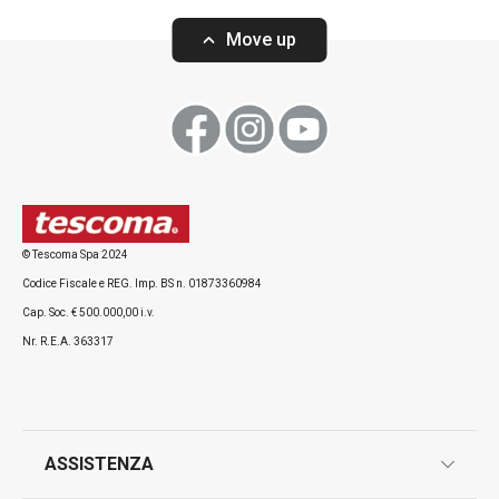
bianco, 2 pz
2 pz
Move up
Visualizza
Visualizza
© Tescoma Spa 2024
Codice Fiscale e REG. Imp. BS n. 01873360984
Tutti i prodotti della linea DELÍCIA
Cap. Soc. € 500.000,00 i.v.
Nr. R.E.A. 363317
ASSISTENZA