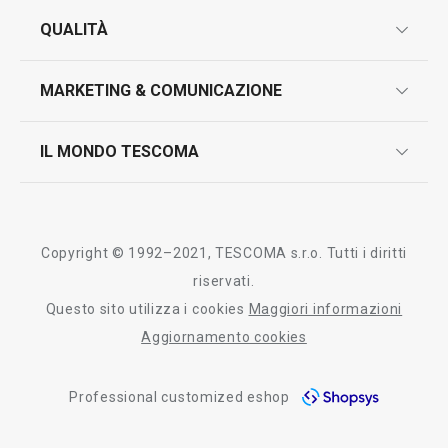
garanzie
QUALITÀ
marcatura prodotti
design
MARKETING & COMUNICAZIONE
contatti
controllo qualità
scrivici in whatsapp
il nuovo catalogo al consumatore 2026
IL MONDO TESCOMA
test sui prodotti
myTescoma
certificazioni
azienda
storia
Copyright © 1992–2021, TESCOMA s.r.o. Tutti i diritti
persone
riservati.
Questo sito utilizza i cookies
Maggiori informazioni
Tescoma nel mondo
Aggiornamento cookies
fiere
Professional customized eshop
informativa whistleblowing
segnalazioni whistleblowing