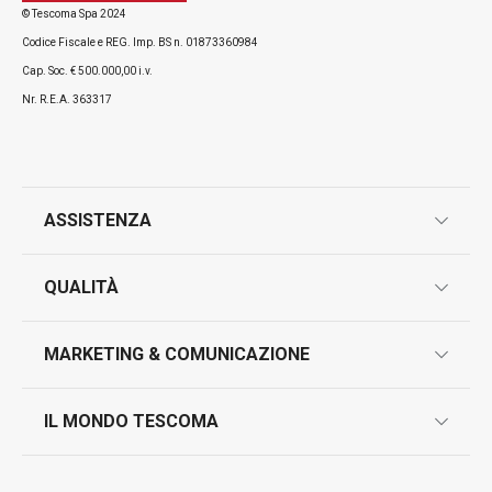
© Tescoma Spa 2024
Codice Fiscale e REG. Imp. BS n. 01873360984
Cap. Soc. € 500.000,00 i.v.
Nr. R.E.A. 363317
ASSISTENZA
garanzie
QUALITÀ
marcatura prodotti
design
MARKETING & COMUNICAZIONE
contatti
controllo qualità
scrivici in whatsapp
il nuovo catalogo al consumatore 2026
IL MONDO TESCOMA
test sui prodotti
myTescoma
certificazioni
azienda