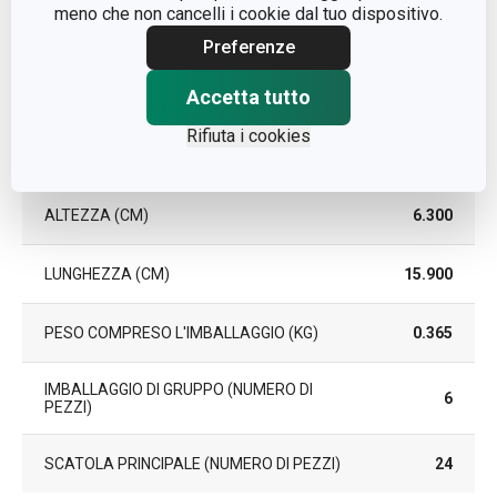
3
meno che non cancelli i cookie dal tuo dispositivo.
GARANZIA (IN ANNI)
Preferenze
Pacchetto
Accetta tutto
Rifiuta i cookies
LARGHEZZA (CM)
13.200
ALTEZZA (CM)
6.300
LUNGHEZZA (CM)
15.900
PESO COMPRESO L'IMBALLAGGIO (KG)
0.365
IMBALLAGGIO DI GRUPPO (NUMERO DI
6
PEZZI)
SCATOLA PRINCIPALE (NUMERO DI PEZZI)
24