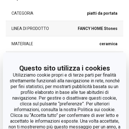
CATEGORIA
piatti da portata
LINEA DI PRODOTTO
FANCY HOME Stones
MATERIALE
ceramica
TIPO
piatto
Questo sito utilizza i cookies
COLORE
Bianco
| Grigio
Utilizziamo cookie propri e di terze parti per finalità
strettamente funzionali alla navigazione in rete, nonché
per fini statistici, per mostrarti pubblicità basata su un
LAVAGGIO IN
Sì
profilo elaborato in base alle tue abitudini di
LAVASTOVIGLIE
navigazione. Per gestire o disattivare questi cookie,
clicca sul pulsante “preferenze”. Per ulteriori
8592973120585
|
informazioni, consulta la nostra Politica sui cookie.
EAN
8592973120592
Clicca su “Accetta tutto” per confermare di aver letto e
accettato le informazioni esposte. Una volta accettate,
non ti mostreremo più questo messaggio per un anno, a
DURATA DELLA