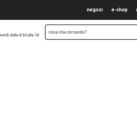
Vai al contenuto principale
Vai alla navigazione
Vai alla ricerca
negozi
e-shop
cosa stai cercando?
nerdì dalle 8.30 alle 18