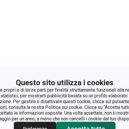
Questo sito utilizza i cookies
 propri e di terze parti per finalità strettamente funzionali alla n
 statistici, per mostrarti pubblicità basata su un profilo elaborato 
azione. Per gestire o disattivare questi cookie, clicca sul pulsant
ioni, consulta la nostra Politica sui cookie. Clicca su “Accetta tu
ccettato le informazioni esposte. Una volta accettate, non ti mos
gio per un anno, a meno che non cancelli i cookie dal tuo dispos
Accetta tutto
Preferenze