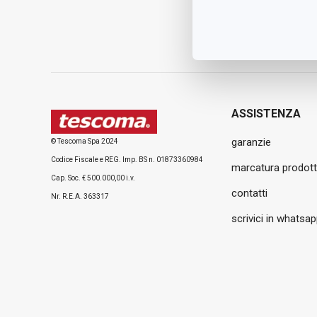
ASSISTENZA
garanzie
© Tescoma Spa 2024
Codice Fiscale e REG. Imp. BS n. 01873360984
marcatura prodott
Cap. Soc. € 500.000,00 i.v.
contatti
Nr. R.E.A. 363317
scrivici in whatsa