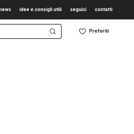
news
idee e consigli utili
seguici
contatti
Preferiti