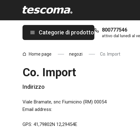
Ti trovi sulla pagina Co. Import
800777546
Categorie di prodotto
attivo dal lunedì al ve
Home page
negozi
Co. Import
Co. Import
Indirizzo
Viale Bramate, snc Fiumicino (RM) 00054
Email address
:
GPS: 41,79802N 12,29454E