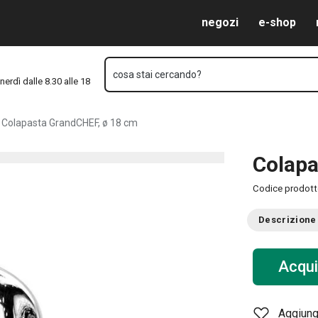
Vai al contenuto principale
Vai alla navigazione
Vai alla ricerca
negozi
e-shop
cosa stai cercando?
nerdì dalle 8.30 alle 18
Colapasta GrandCHEF, ø 18 cm
Colapa
Codice prodot
Descrizione
Acqui
Aggiungi