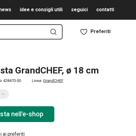
news
idee e consigli utili
seguici
contatti
Preferiti
sta GrandCHEF, ø 18 cm
to
428470.00
Linea:
GrandCHEF
sta nell'e-shop
 ai preferiti