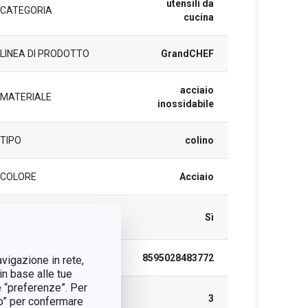
utensili da
CATEGORIA
cucina
LINEA DI PRODOTTO
GrandCHEF
acciaio
MATERIALE
inossidabile
TIPO
colino
COLORE
Acciaio
LAVAGGIO IN
Sì
LAVASTOVIGLIE
EAN
8595028483772
avigazione in rete,
in base alle tue
e “preferenze”. Per
DURATA DELLA
3
tto” per confermare
GARANZIA (IN ANNI)