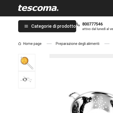
Ti trovi sulla pagina Colapasta GrandCHEF, ø 18 cm
800777546
Categorie di prodotto
attivo dal lunedì al ve
Home page
Preparazione degli alimenti