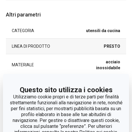
Altri parametri
CATEGORIA
utensili da cucina
LINEA DI PRODOTTO
PRESTO
acciaio
MATERIALE
inossidabile
TIPO
infusore
Questo sito utilizza i cookies
Utilizziamo cookie propri e di terze parti per finalità
COLORE
Acciaio
strettamente funzionali alla navigazione in rete, nonché
per fini statistici, per mostrarti pubblicità basata su un
profilo elaborato in base alle tue abitudini di
LAVAGGIO IN LAVASTOVIGLIE
Sì
navigazione. Per gestire o disattivare questi cookie,
clicca sul pulsante “preferenze”. Per ulteriori
EAN
8595028432480