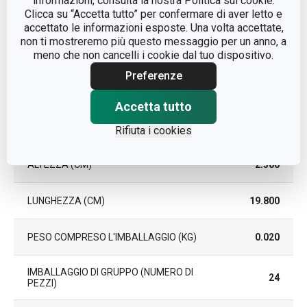
informazioni, consulta la nostra Politica sui cookie.
Clicca su “Accetta tutto” per confermare di aver letto e
accettato le informazioni esposte. Una volta accettate,
DURATA DELLA GARANZIA (IN
3
non ti mostreremo più questo messaggio per un anno, a
ANNI)
meno che non cancelli i cookie dal tuo dispositivo.
Preferenze
Pacchetto
Accetta tutto
LARGHEZZA (CM)
5.400
Rifiuta i cookies
ALTEZZA (CM)
2.300
LUNGHEZZA (CM)
19.800
PESO COMPRESO L'IMBALLAGGIO (KG)
0.020
IMBALLAGGIO DI GRUPPO (NUMERO DI
24
PEZZI)