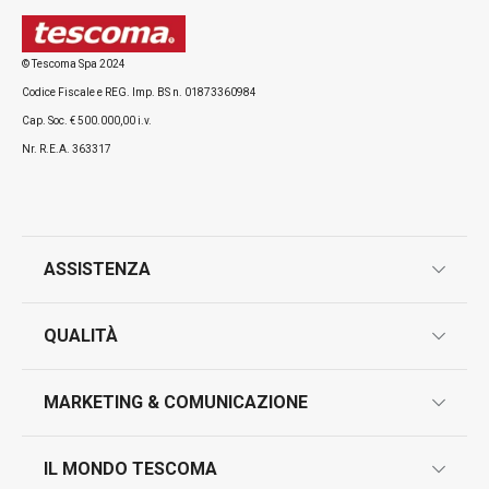
© Tescoma Spa 2024
Codice Fiscale e REG. Imp. BS n. 01873360984
Tutti i prodotti della linea PRESTO
Cap. Soc. € 500.000,00 i.v.
Nr. R.E.A. 363317
ASSISTENZA
garanzie
QUALITÀ
marcatura prodotti
design
MARKETING & COMUNICAZIONE
contatti
controllo qualità
scrivici in whatsapp
il nuovo catalogo al consumatore 2026
IL MONDO TESCOMA
test sui prodotti