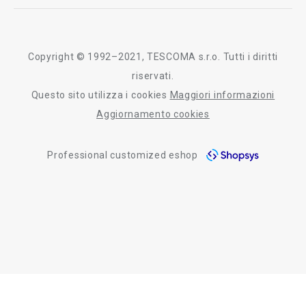
myTescoma
certificazioni
azienda
storia
Copyright © 1992–2021, TESCOMA s.r.o. Tutti i diritti
persone
riservati.
Questo sito utilizza i cookies
Maggiori informazioni
Tescoma nel mondo
Aggiornamento cookies
fiere
Professional customized eshop
informativa whistleblowing
segnalazioni whistleblowing