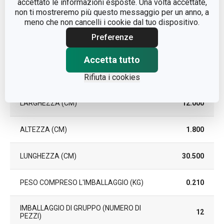
accettato le informazioni esposte. Una volta accettate,
GARANZIA (IN
3
non ti mostreremo più questo messaggio per un anno, a
ANNI)
meno che non cancelli i cookie dal tuo dispositivo.
Preferenze
Pacchetto
Accetta tutto
PEZZI PER SET
6
Rifiuta i cookies
LARGHEZZA (CM)
12.000
ALTEZZA (CM)
1.800
LUNGHEZZA (CM)
30.500
PESO COMPRESO L'IMBALLAGGIO (KG)
0.210
IMBALLAGGIO DI GRUPPO (NUMERO DI
12
PEZZI)