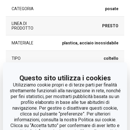
CATEGORIA
posate
LINEA DI
PRESTO
PRODOTTO
MATERIALE
plastica, acciaio inossidabile
TIPO
coltello
COLORE
Bianco
| Rosso
| Marrone
| Beige
Questo sito utilizza i cookies
Utilizziamo cookie propri e di terze parti per finalità
LAVAGGIO IN
strettamente funzionali alla navigazione in rete, nonché
Sì
LAVASTOVIGLIE
per fini statistici, per mostrarti pubblicità basata su un
profilo elaborato in base alle tue abitudini di
navigazione. Per gestire o disattivare questi cookie,
8595028485981
| 8595028491227
|
EAN
clicca sul pulsante “preferenze”. Per ulteriori
8595028401950
| 8595028485998
informazioni, consulta la nostra Politica sui cookie.
Clicca su “Accetta tutto” per confermare di aver letto e
DURATA DELLA