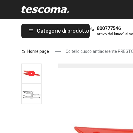
Ti trovi sulla pagina Coltello cuoco antiaderente PRESTO TONE 
800777546
Categorie di prodotto
attivo dal lunedì al ve
Home page
Coltello cuoco antiaderente PRES