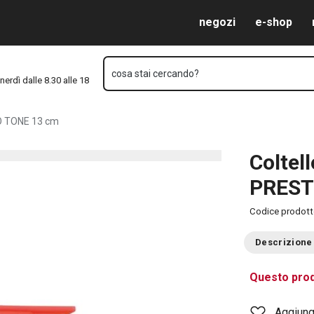
13 cm
Vai al contenuto principale
Vai alla navigazione
Vai alla ricerca
negozi
e-shop
cosa stai cercando?
nerdì dalle 8.30 alle 18
TO TONE 13 cm
Coltel
PREST
Codice prodot
Descrizione
Questo prod
Aggiungi