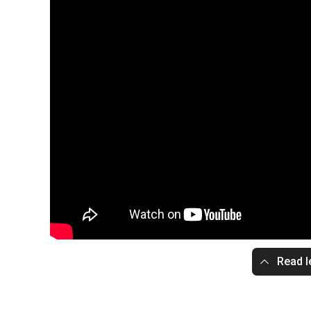
Read l