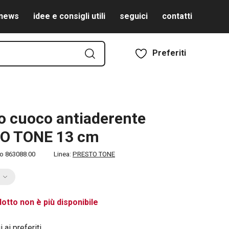
news
idee e consigli utili
seguici
contatti
Preferiti
lo cuoco antiaderente
O TONE 13 cm
to
863088.00
Linea:
PRESTO TONE
otto non è più disponibile
 ai preferiti