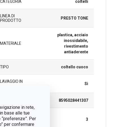
CATEGORIA
coltelli
LINEA DI
PRESTO TONE
PRODOTTO
plastica, acciaio
inossidabile,
MATERIALE
rivestimento
antiaderente
TIPO
coltello cuoco
LAVAGGIO IN
Sì
LAVASTOVIGLIE
EAN
8595028441307
avigazione in rete,
in base alle tue
DURATA DELLA
e “preferenze”. Per
GARANZIA (IN
3
tto” per confermare
ANNI)