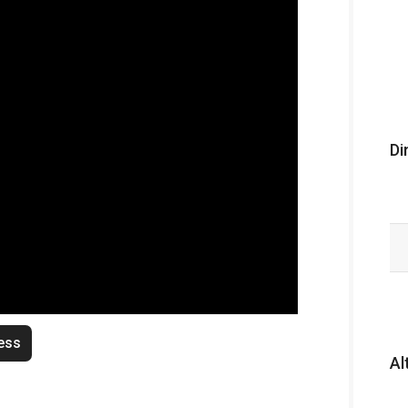
Di
ess
Al