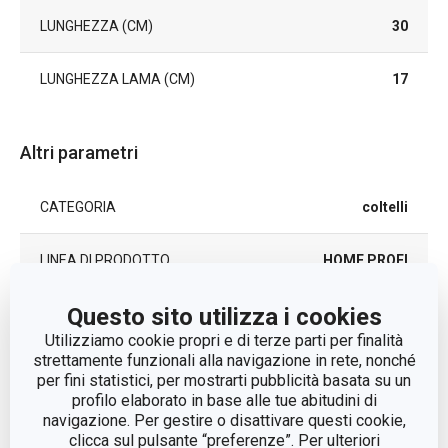
LUNGHEZZA (CM)
30
LUNGHEZZA LAMA (CM)
17
Altri parametri
CATEGORIA
coltelli
LINEA DI PRODOTTO
HOME PROFI
Questo sito utilizza i cookies
plastica, acciaio
MATERIALE
inossidabile
Utilizziamo cookie propri e di terze parti per finalità
strettamente funzionali alla navigazione in rete, nonché
per fini statistici, per mostrarti pubblicità basata su un
TIPO
coltello cuoco
profilo elaborato in base alle tue abitudini di
navigazione. Per gestire o disattivare questi cookie,
COLORE
clicca sul pulsante “preferenze”. Per ulteriori
Nero