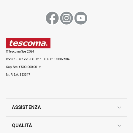
Visualizza
Visualizza
© Tescoma Spa 2024
Codice Fiscale e REG. Imp. BS n. 01873360984
Tutti i prodotti della linea HOME PROFI
Cap. Soc. € 500.000,00 i.v.
Nr. R.E.A. 363317
ASSISTENZA
garanzie
QUALITÀ