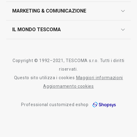
marcatura prodotti
design
MARKETING & COMUNICAZIONE
contatti
controllo qualità
scrivici in whatsapp
il nuovo catalogo al consumatore 2026
IL MONDO TESCOMA
test sui prodotti
myTescoma
certificazioni
azienda
storia
Copyright © 1992–2021, TESCOMA s.r.o. Tutti i diritti
persone
riservati.
Questo sito utilizza i cookies
Maggiori informazioni
Tescoma nel mondo
Aggiornamento cookies
fiere
Professional customized eshop
informativa whistleblowing
segnalazioni whistleblowing