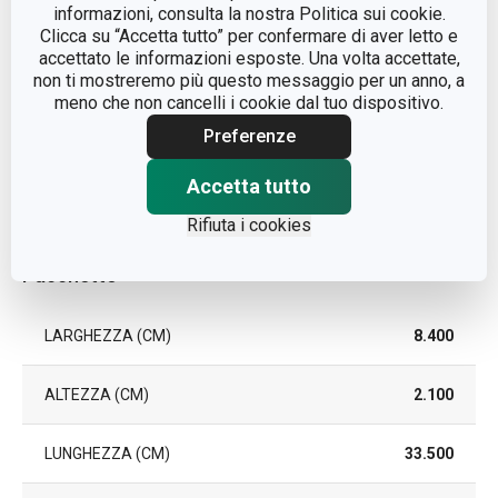
informazioni, consulta la nostra Politica sui cookie.
Clicca su “Accetta tutto” per confermare di aver letto e
LAVAGGIO IN
Sì
accettato le informazioni esposte. Una volta accettate,
LAVASTOVIGLIE
non ti mostreremo più questo messaggio per un anno, a
meno che non cancelli i cookie dal tuo dispositivo.
EAN
8595028430424
Preferenze
DURATA DELLA GARANZIA
Accetta tutto
5
(IN ANNI)
Rifiuta i cookies
Pacchetto
LARGHEZZA (CM)
8.400
ALTEZZA (CM)
2.100
LUNGHEZZA (CM)
33.500