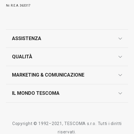
Nr. R.E.A. 363317
ASSISTENZA
garanzie
QUALITÀ
marcatura prodotti
design
MARKETING & COMUNICAZIONE
contatti
controllo qualità
scrivici in whatsapp
il nuovo catalogo al consumatore 2026
IL MONDO TESCOMA
test sui prodotti
myTescoma
certificazioni
azienda
storia
Copyright © 1992–2021, TESCOMA s.r.o. Tutti i diritti
persone
riservati.