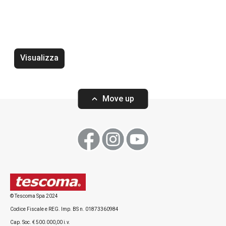
Novità
Visualizza
Taglieri flessibili MINERAL, 3 pz
Padella MINERA
Move up
Visualizza
Visualizza
© Tescoma Spa 2024
Codice Fiscale e REG. Imp. BS n. 01873360984
Cap. Soc. € 500.000,00 i.v.