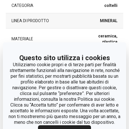
CATEGORIA
coltelli
LINEA DI PRODOTTO
MINERAL
ceramica,
MATERIALE
plastica
Questo sito utilizza i cookies
coltello
TIPO
sbucciatore
Utilizziamo cookie propri e di terze parti per finalità
strettamente funzionali alla navigazione in rete, nonché
per fini statistici, per mostrarti pubblicità basata su un
LAVAGGIO IN LAVASTOVIGLIE
No
profilo elaborato in base alle tue abitudini di
navigazione. Per gestire o disattivare questi cookie,
clicca sul pulsante “preferenze”. Per ulteriori
EAN
8592973128772
informazioni, consulta la nostra Politica sui cookie.
Clicca su “Accetta tutto” per confermare di aver letto e
DURATA DELLA GARANZIA (IN
accettato le informazioni esposte. Una volta accettate,
3
ANNI)
non ti mostreremo più questo messaggio per un anno, a
meno che non cancelli i cookie dal tuo dispositivo.