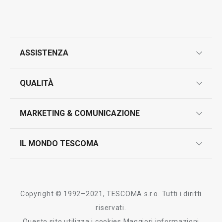
ASSISTENZA
Visualizza
Visualizza
garanzie
QUALITÀ
marcatura prodotti
Tutti i prodotti della linea GrandCHEF
design
MARKETING & COMUNICAZIONE
contatti
controllo qualità
scrivici in whatsapp
il nuovo catalogo al consumatore 2026
IL MONDO TESCOMA
test sui prodotti
myTescoma
certificazioni
azienda
storia
Copyright © 1992–2021, TESCOMA s.r.o. Tutti i diritti
persone
riservati.
Questo sito utilizza i cookies
Maggiori informazioni