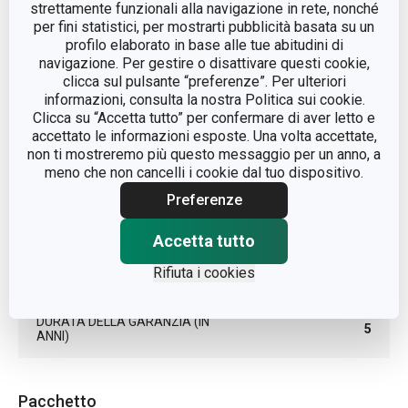
strettamente funzionali alla navigazione in rete, nonché
LINEA DI PRODOTTO
GrandCHEF
per fini statistici, per mostrarti pubblicità basata su un
profilo elaborato in base alle tue abitudini di
navigazione. Per gestire o disattivare questi cookie,
acciaio
MATERIALE
clicca sul pulsante “preferenze”. Per ulteriori
inossidabile
informazioni, consulta la nostra Politica sui cookie.
Clicca su “Accetta tutto” per confermare di aver letto e
TIPO
coltello pane
accettato le informazioni esposte. Una volta accettate,
non ti mostreremo più questo messaggio per un anno, a
meno che non cancelli i cookie dal tuo dispositivo.
COLORE
Nero
Preferenze
LAVAGGIO IN LAVASTOVIGLIE
Sì
Accetta tutto
Rifiuta i cookies
EAN
8595028491647
DURATA DELLA GARANZIA (IN
5
ANNI)
Pacchetto