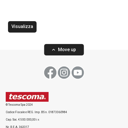
Cucinare
Bevande
Visualizza
Move up
© Tescoma Spa 2024
Utensile per gnocchi e spätzle
Tritatutto senza 
Codice Fiscale e REG. Imp. BS n. 01873360984
GrandCHEF
Cap. Soc. € 500.000,00 i.v.
Nr. R.E.A. 363317