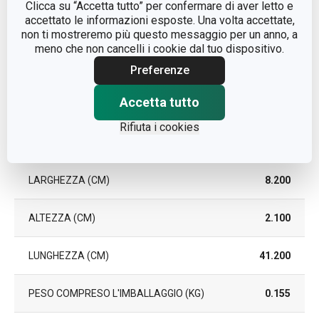
Sì
Clicca su “Accetta tutto” per confermare di aver letto e
LAVASTOVIGLIE
accettato le informazioni esposte. Una volta accettate,
non ti mostreremo più questo messaggio per un anno, a
EAN
8595028430486
meno che non cancelli i cookie dal tuo dispositivo.
Preferenze
DURATA DELLA GARANZIA
5
(IN ANNI)
Accetta tutto
Rifiuta i cookies
Pacchetto
LARGHEZZA (CM)
8.200
ALTEZZA (CM)
2.100
LUNGHEZZA (CM)
41.200
PESO COMPRESO L'IMBALLAGGIO (KG)
0.155