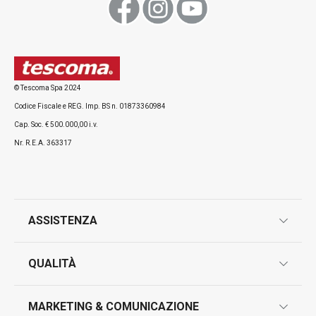
Visualizza
Visualizza
© Tescoma Spa 2024
Codice Fiscale e REG. Imp. BS n. 01873360984
Tutti i prodotti della linea HOME PROFI
Cap. Soc. € 500.000,00 i.v.
Nr. R.E.A. 363317
ASSISTENZA
garanzie
QUALITÀ
marcatura prodotti
design
MARKETING & COMUNICAZIONE
contatti