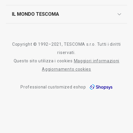
controllo qualità
scrivici in whatsapp
il nuovo catalogo al consumatore 2026
IL MONDO TESCOMA
test sui prodotti
myTescoma
certificazioni
azienda
storia
Copyright © 1992–2021, TESCOMA s.r.o. Tutti i diritti
persone
riservati.
Questo sito utilizza i cookies
Maggiori informazioni
Tescoma nel mondo
Aggiornamento cookies
fiere
Professional customized eshop
informativa whistleblowing
segnalazioni whistleblowing