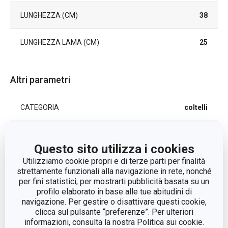
LUNGHEZZA (CM)
38
LUNGHEZZA LAMA (CM)
25
Altri parametri
CATEGORIA
coltelli
LINEA DI PRODOTTO
HOME PROFI
Questo sito utilizza i cookies
Utilizziamo cookie propri e di terze parti per finalità
plastica, acciaio
MATERIALE
strettamente funzionali alla navigazione in rete, nonché
inossidabile
per fini statistici, per mostrarti pubblicità basata su un
profilo elaborato in base alle tue abitudini di
TIPO
coltello prosciutto
navigazione. Per gestire o disattivare questi cookie,
clicca sul pulsante “preferenze”. Per ulteriori
informazioni, consulta la nostra Politica sui cookie.
LAVAGGIO IN