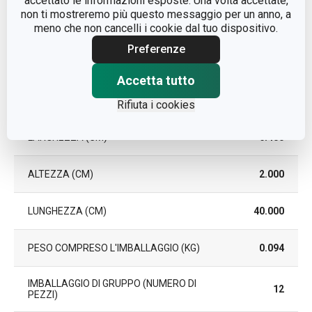
accettato le informazioni esposte. Una volta accettate,
EAN
8595028453393
non ti mostreremo più questo messaggio per un anno, a
meno che non cancelli i cookie dal tuo dispositivo.
DURATA DELLA GARANZIA
3
Preferenze
(IN ANNI)
Accetta tutto
Pacchetto
Rifiuta i cookies
LARGHEZZA (CM)
6.400
ALTEZZA (CM)
2.000
LUNGHEZZA (CM)
40.000
PESO COMPRESO L'IMBALLAGGIO (KG)
0.094
IMBALLAGGIO DI GRUPPO (NUMERO DI
12
PEZZI)