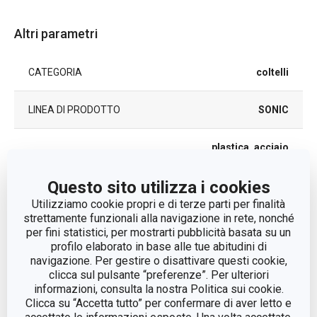
Altri parametri
CATEGORIA
coltelli
LINEA DI PRODOTTO
SONIC
plastica, acciaio
MATERIALE
inossidabile
Questo sito utilizza i cookies
TIPO
coltello prosciutto
Utilizziamo cookie propri e di terze parti per finalità
strettamente funzionali alla navigazione in rete, nonché
per fini statistici, per mostrarti pubblicità basata su un
COLORE
Nero
profilo elaborato in base alle tue abitudini di
navigazione. Per gestire o disattivare questi cookie,
LAVAGGIO IN
clicca sul pulsante “preferenze”. Per ulteriori
Sì
LAVASTOVIGLIE
informazioni, consulta la nostra Politica sui cookie.
Clicca su “Accetta tutto” per confermare di aver letto e