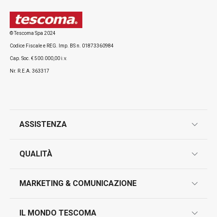
Tutti i prodotti della linea SONIC
© Tescoma Spa 2024
Codice Fiscale e REG. Imp. BS n. 01873360984
Cap. Soc. € 500.000,00 i.v.
Nr. R.E.A. 363317
ASSISTENZA
garanzie
QUALITÀ
marcatura prodotti
design
MARKETING & COMUNICAZIONE
contatti
controllo qualità
scrivici in whatsapp
il nuovo catalogo al consumatore 2026
IL MONDO TESCOMA
test sui prodotti