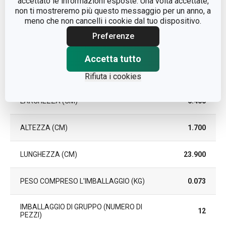
accettato le informazioni esposte. Una volta accettate,
EAN
8595028430332
non ti mostreremo più questo messaggio per un anno, a
meno che non cancelli i cookie dal tuo dispositivo.
DURATA DELLA GARANZIA
5
Preferenze
(IN ANNI)
Accetta tutto
Pacchetto
Rifiuta i cookies
LARGHEZZA (CM)
6.400
ALTEZZA (CM)
1.700
LUNGHEZZA (CM)
23.900
PESO COMPRESO L'IMBALLAGGIO (KG)
0.073
IMBALLAGGIO DI GRUPPO (NUMERO DI
12
PEZZI)