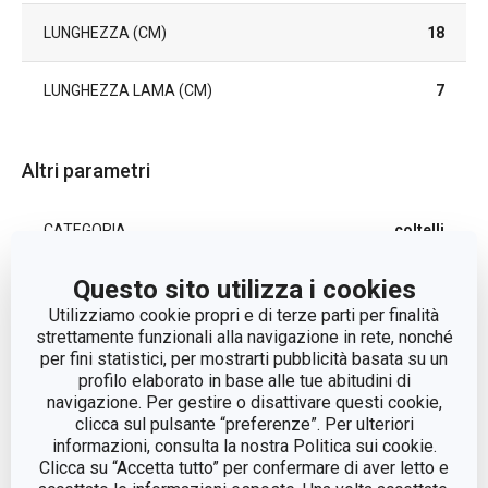
LUNGHEZZA (CM)
18
LUNGHEZZA LAMA (CM)
7
Altri parametri
CATEGORIA
coltelli
Questo sito utilizza i cookies
LINEA DI PRODOTTO
HOME PROFI
Utilizziamo cookie propri e di terze parti per finalità
strettamente funzionali alla navigazione in rete, nonché
plastica, acciaio
MATERIALE
per fini statistici, per mostrarti pubblicità basata su un
inossidabile
profilo elaborato in base alle tue abitudini di
navigazione. Per gestire o disattivare questi cookie,
LAVAGGIO IN
clicca sul pulsante “preferenze”. Per ulteriori
Sì
LAVASTOVIGLIE
informazioni, consulta la nostra Politica sui cookie.
Clicca su “Accetta tutto” per confermare di aver letto e