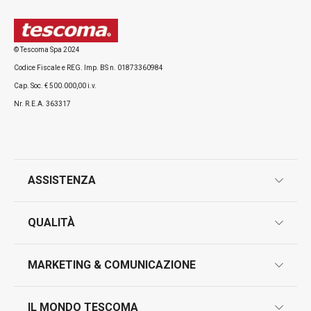
Visualizza
Visualizza
© Tescoma Spa 2024
Codice Fiscale e REG. Imp. BS n. 01873360984
Tutti i prodotti della linea HOME PROFI
Cap. Soc. € 500.000,00 i.v.
Nr. R.E.A. 363317
ASSISTENZA
garanzie
QUALITÀ
marcatura prodotti
design
MARKETING & COMUNICAZIONE
contatti
controllo qualità
scrivici in whatsapp
il nuovo catalogo al consumatore 2026
IL MONDO TESCOMA