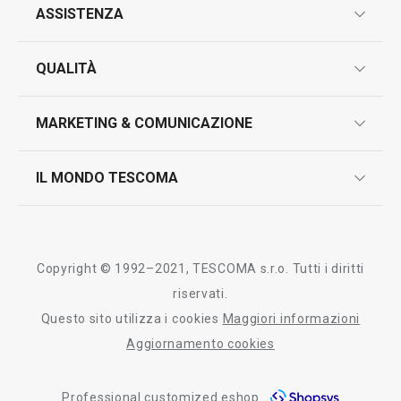
ASSISTENZA
garanzie
QUALITÀ
marcatura prodotti
design
MARKETING & COMUNICAZIONE
contatti
controllo qualità
scrivici in whatsapp
il nuovo catalogo al consumatore 2026
IL MONDO TESCOMA
test sui prodotti
myTescoma
certificazioni
azienda
storia
Copyright © 1992–2021, TESCOMA s.r.o. Tutti i diritti
persone
riservati.
Questo sito utilizza i cookies
Maggiori informazioni
Tescoma nel mondo
Aggiornamento cookies
fiere
Professional customized eshop
informativa whistleblowing