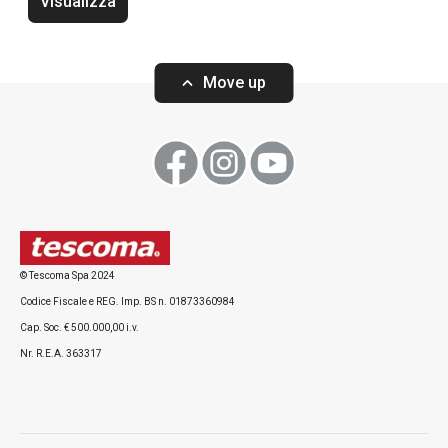
Visualizza
Move up
Visualizza
Visualizza
Tutti i prodotti della linea FRESHBOX
© Tescoma Spa 2024
Codice Fiscale e REG. Imp. BS n. 01873360984
Cap. Soc. € 500.000,00 i.v.
Nr. R.E.A. 363317