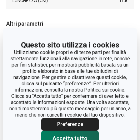
LUNGHEZZA (CM)
11.5
Altri parametri
ADATTO AL FORNO A
Sì
Questo sito utilizza i cookies
MICROONDE
Utilizziamo cookie propri e di terze parti per finalità
strettamente funzionali alla navigazione in rete, nonché
ADATTO AL FREEZER
Sì
per fini statistici, per mostrarti pubblicità basata su un
profilo elaborato in base alle tue abitudini di
navigazione. Per gestire o disattivare questi cookie,
ADATTO AL FRIGORIFERO
Sì
clicca sul pulsante “preferenze”. Per ulteriori
informazioni, consulta la nostra Politica sui cookie.
contenitori per
Clicca su “Accetta tutto” per confermare di aver letto e
CATEGORIA
alimenti
accettato le informazioni esposte. Una volta accettate,
non ti mostreremo più questo messaggio per un anno, a
meno che non cancelli i cookie dal tuo dispositivo.
LINEA DI PRODOTTO
FRESHBOX
Preferenze
MATERIALE
plastica, silicone
Accetta tutto