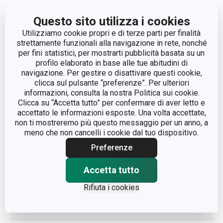
MICROONDE
Questo sito utilizza i cookies
ADATTO AL FREEZER
Sì
Utilizziamo cookie propri e di terze parti per finalità
strettamente funzionali alla navigazione in rete, nonché
per fini statistici, per mostrarti pubblicità basata su un
ADATTO AL FRIGORIFERO
Sì
profilo elaborato in base alle tue abitudini di
navigazione. Per gestire o disattivare questi cookie,
contenitori per
clicca sul pulsante “preferenze”. Per ulteriori
CATEGORIA
alimenti
informazioni, consulta la nostra Politica sui cookie.
Clicca su “Accetta tutto” per confermare di aver letto e
accettato le informazioni esposte. Una volta accettate,
LINEA DI PRODOTTO
FRESHBOX
non ti mostreremo più questo messaggio per un anno, a
meno che non cancelli i cookie dal tuo dispositivo.
MATERIALE
plastica, silicone
Preferenze
Accetta tutto
contenitore per
TIPO
alimenti
Rifiuta i cookies
LAVAGGIO IN LAVASTOVIGLIE
Sì