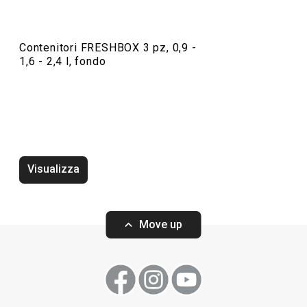
Contenitori FRESHBOX 3 pz, 0,9 -
1,6 - 2,4 l, fondo
Lunch box FRESHBOX, con borsa
Contenitori FRE
termica isolante
rettangolari
Visualizza
Move up
Visualizza
Visualizza