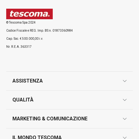
Tutti i prodotti della linea FRESHBOX
© Tescoma Spa 2024
Codice Fiscale e REG. Imp. BS n. 01873360984
Cap. Soc. € 500.000,00 i.v.
Nr. R.E.A. 363317
ASSISTENZA
garanzie
QUALITÀ
marcatura prodotti
design
MARKETING & COMUNICAZIONE
contatti
controllo qualità
scrivici in whatsapp
il nuovo catalogo al consumatore 2026
IL MONDO TESCOMA