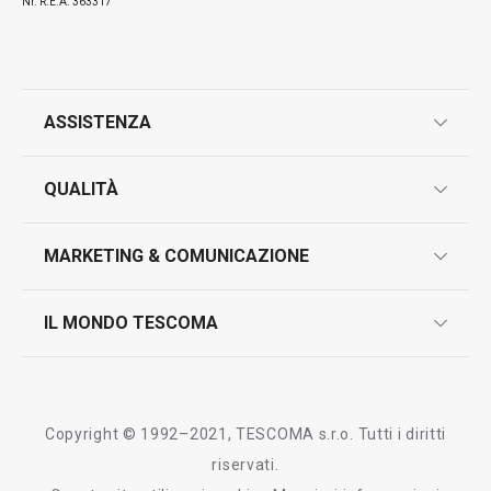
Nr. R.E.A. 363317
ASSISTENZA
garanzie
QUALITÀ
marcatura prodotti
design
MARKETING & COMUNICAZIONE
contatti
controllo qualità
scrivici in whatsapp
il nuovo catalogo al consumatore 2026
IL MONDO TESCOMA
test sui prodotti
myTescoma
certificazioni
azienda
storia
Copyright © 1992–2021, TESCOMA s.r.o. Tutti i diritti
persone
riservati.