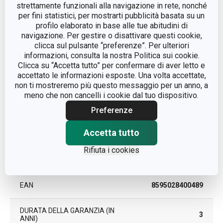
CATEGORIA
coperchio
strettamente funzionali alla navigazione in rete, nonché
per fini statistici, per mostrarti pubblicità basata su un
profilo elaborato in base alle tue abitudini di
DETTAGLI
multiuso
navigazione. Per gestire o disattivare questi cookie,
clicca sul pulsante “preferenze”. Per ulteriori
LINEA DI PRODOTTO
UNICOVER
informazioni, consulta la nostra Politica sui cookie.
Clicca su “Accetta tutto” per confermare di aver letto e
accettato le informazioni esposte. Una volta accettate,
MATERIALE
silicone, vetro
non ti mostreremo più questo messaggio per un anno, a
meno che non cancelli i cookie dal tuo dispositivo.
TIPO
coperchio
Preferenze
Accetta tutto
COLORE
Arancione
Rifiuta i cookies
LAVAGGIO IN LAVASTOVIGLIE
Sì
EAN
8595028400489
DURATA DELLA GARANZIA (IN
3
ANNI)