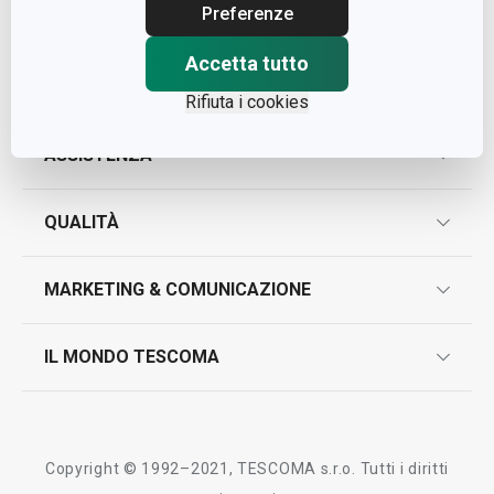
Cap. Soc. € 500.000,00 i.v.
Preferenze
Nr. R.E.A. 363317
Accetta tutto
Rifiuta i cookies
ASSISTENZA
garanzie
QUALITÀ
marcatura prodotti
design
MARKETING & COMUNICAZIONE
contatti
controllo qualità
scrivici in whatsapp
il nuovo catalogo al consumatore 2026
IL MONDO TESCOMA
test sui prodotti
myTescoma
certificazioni
azienda
storia
Copyright © 1992–2021, TESCOMA s.r.o. Tutti i diritti