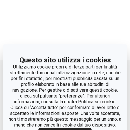
Questo sito utilizza i cookies
Move up
Utilizziamo cookie propri e di terze parti per finalità
strettamente funzionali alla navigazione in rete, nonché
per fini statistici, per mostrarti pubblicità basata su un
profilo elaborato in base alle tue abitudini di
navigazione. Per gestire o disattivare questi cookie,
clicca sul pulsante “preferenze”. Per ulteriori
informazioni, consulta la nostra Politica sui cookie.
Clicca su “Accetta tutto” per confermare di aver letto e
accettato le informazioni esposte. Una volta accettate,
© Tescoma Spa 2024
non ti mostreremo più questo messaggio per un anno, a
meno che non cancelli i cookie dal tuo dispositivo.
Codice Fiscale e REG. Imp. BS n. 01873360984