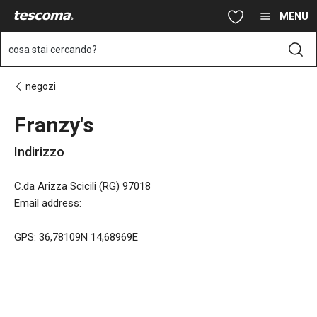
Ti trovi sulla pagina Franzy's
Vai al contenuto principale
Vai alla navigazione
Vai alla ricerca
MENU
cosa stai cercando?
negozi
Franzy's
Indirizzo
C.da Arizza Scicili (RG) 97018
Email address
:
GPS: 36,78109N 14,68969E