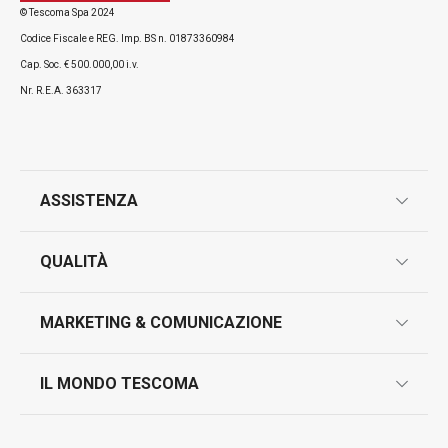
© Tescoma Spa 2024
Codice Fiscale e REG. Imp. BS n. 01873360984
Cap. Soc. € 500.000,00 i.v.
Nr. R.E.A. 363317
ASSISTENZA
garanzie
QUALITÀ
marcatura prodotti
design
MARKETING & COMUNICAZIONE
contatti
controllo qualità
scrivici in whatsapp
il nuovo catalogo al consumatore 2026
IL MONDO TESCOMA
test sui prodotti
myTescoma
certificazioni
azienda