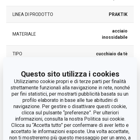
LINEA DI PRODOTTO
PRAKTIK
acciaio
MATERIALE
inossidabile
TIPO
cucchiaio da tè
LAVAGGIO IN LAVASTOVIGLIE
Sì
Questo sito utilizza i cookies
Utilizziamo cookie propri e di terze parti per finalità
EAN
8595028496482
strettamente funzionali alla navigazione in rete, nonché
per fini statistici, per mostrarti pubblicità basata su un
profilo elaborato in base alle tue abitudini di
DURATA DELLA GARANZIA (IN
3
navigazione. Per gestire o disattivare questi cookie,
ANNI)
clicca sul pulsante “preferenze”. Per ulteriori
informazioni, consulta la nostra Politica sui cookie.
Clicca su “Accetta tutto” per confermare di aver letto e
Pacchetto
accettato le informazioni esposte. Una volta accettate,
non ti mostreremo più questo messaggio per un anno, a