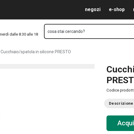
Vai al contenuto principale
Vai alla navigazione
Vai alla ricerca
negozi
e-shop
cosa stai cercando?
nerdì dalle 8.30 alle 18
Cucchiaio/spatola in silicone PRESTO
Cucchi
PRES
Codice prodot
Descrizione
Acqui