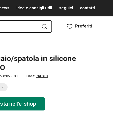
news
idee e consigli utili
seguici
contatti
Preferiti
aio/spatola in silicone
TO
to
420506.00
Linea:
PRESTO
sta nell'e-shop