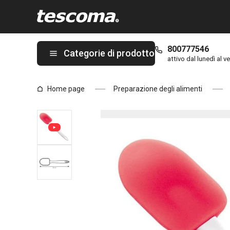
Ti trovi sulla pagina Cucchiaio/spatola in silicone PRESTO
800777546
Categorie di prodotto
attivo dal lunedì al ve
Home page
Preparazione degli alimenti