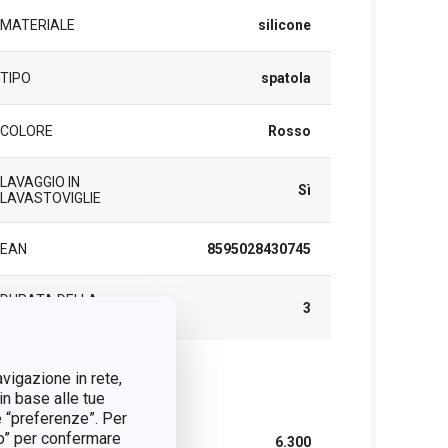
MATERIALE
silicone
TIPO
spatola
COLORE
Rosso
LAVAGGIO IN
Sì
LAVASTOVIGLIE
EAN
8595028430745
DURATA DELLA
3
GARANZIA (IN ANNI)
avigazione in rete,
cchetto
in base alle tue
e “preferenze”. Per
tto” per confermare
LARGHEZZA (CM)
6.300