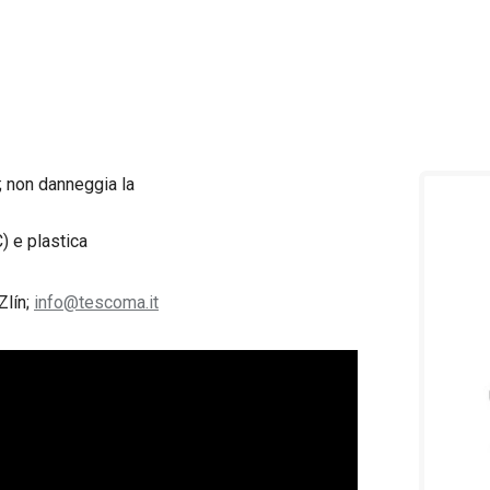
; non danneggia la
) e plastica
Zlín;
info@tescoma.it