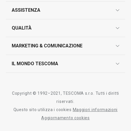
ASSISTENZA
garanzie
QUALITÀ
marcatura prodotti
design
MARKETING & COMUNICAZIONE
contatti
controllo qualità
scrivici in whatsapp
il nuovo catalogo al consumatore 2026
IL MONDO TESCOMA
test sui prodotti
myTescoma
certificazioni
azienda
storia
Copyright © 1992–2021, TESCOMA s.r.o. Tutti i diritti
persone
riservati.
Questo sito utilizza i cookies
Maggiori informazioni
Tescoma nel mondo
Aggiornamento cookies
fiere