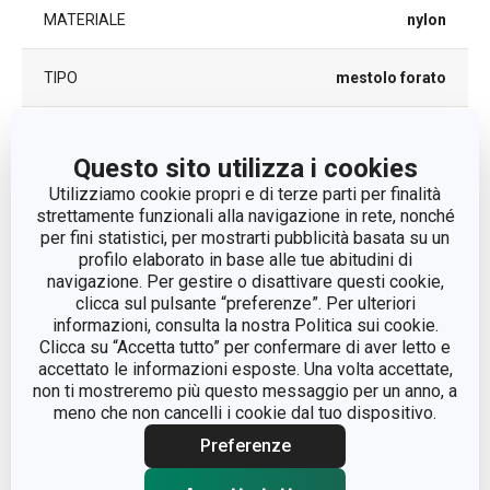
MATERIALE
nylon
TIPO
mestolo forato
COLORE
Giallo
Questo sito utilizza i cookies
Utilizziamo cookie propri e di terze parti per finalità
LAVAGGIO IN LAVASTOVIGLIE
Sì
strettamente funzionali alla navigazione in rete, nonché
per fini statistici, per mostrarti pubblicità basata su un
EAN
8595028459296
profilo elaborato in base alle tue abitudini di
navigazione. Per gestire o disattivare questi cookie,
clicca sul pulsante “preferenze”. Per ulteriori
DURATA DELLA GARANZIA (IN
3
informazioni, consulta la nostra Politica sui cookie.
ANNI)
Clicca su “Accetta tutto” per confermare di aver letto e
accettato le informazioni esposte. Una volta accettate,
non ti mostreremo più questo messaggio per un anno, a
Pacchetto
meno che non cancelli i cookie dal tuo dispositivo.
Preferenze
LARGHEZZA (CM)
11.000