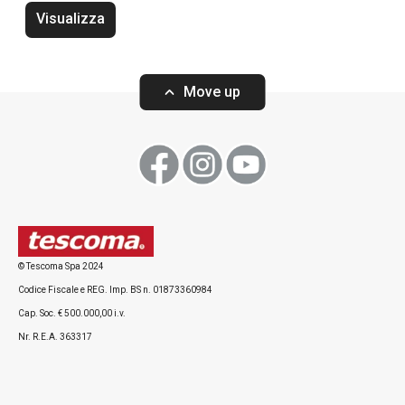
Visualizza
Move up
Visualizza
Visualizza
© Tescoma Spa 2024
Codice Fiscale e REG. Imp. BS n. 01873360984
Cap. Soc. € 500.000,00 i.v.
Nr. R.E.A. 363317