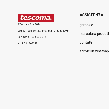
ASSISTENZA
garanzie
© Tescoma Spa 2024
Codice Fiscale e REG. Imp. BS n. 01873360984
marcatura prodott
Cap. Soc. € 500.000,00 i.v.
contatti
Nr. R.E.A. 363317
scrivici in whatsa