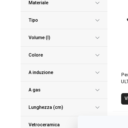
Materiale
Tipo
Volume (l)
Colore
A induzione
Pe
UL
A gas
V
Lunghezza (cm)
Vetroceramica