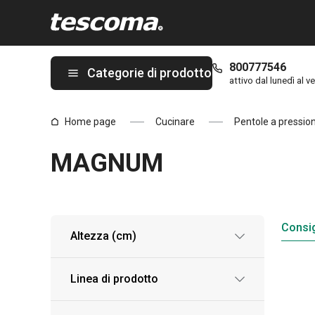
Ti trovi sulla pagina MAGNUM
800777546
Categorie di prodotto
attivo dal lunedì al ve
Home page
Cucinare
Pentole a pressio
MAGNUM
Consig
Altezza (cm)
Linea di prodotto