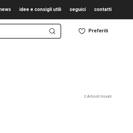
news
idee e consigli utili
seguici
contatti
Preferiti
2
Articoli trovati