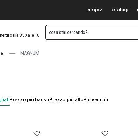
Vai al contenuto principale
Vai alla navigazione
Vai alla ricerca
negozi
e-shop
cosa stai cercando?
nerdì dalle 8.30 alle 18
ne
MAGNUM
liati
Prezzo più basso
Prezzo più alto
Più venduti