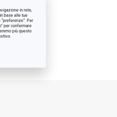
avigazione in rete,
in base alle tue
e “preferenze”. Per
tto” per confermare
treremo più questo
itivo.