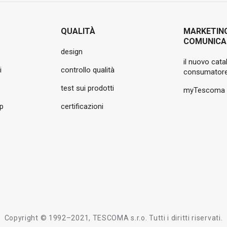
QUALITÀ
MARKETIN
COMUNICA
design
il nuovo cata
i
controllo qualità
consumatore
test sui prodotti
myTescoma
pp
certificazioni
Copyright © 1992–2021, TESCOMA s.r.o. Tutti i diritti riservati.