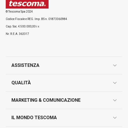
© Tescoma Spa 2024
Codice Fiscale e REG. Imp. BS n. 01873360984
Cap. Soc. € 500.000,00 i.v.
Nr. R.E.A. 363317
ASSISTENZA
garanzie
QUALITÀ
marcatura prodotti
design
MARKETING & COMUNICAZIONE
contatti
controllo qualità
scrivici in whatsapp
il nuovo catalogo al consumatore 2026
IL MONDO TESCOMA
test sui prodotti
myTescoma