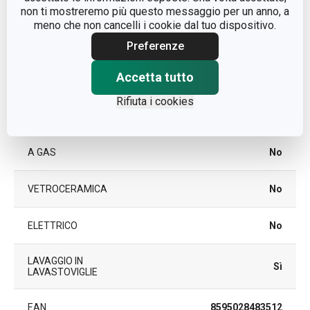
non ti mostreremo più questo messaggio per un anno, a
meno che non cancelli i cookie dal tuo dispositivo.
plastica con trattamento
MATERIALE
nanoCare
Preferenze
Accetta tutto
TIPO
pentola
Rifiuta i cookies
A INDUZIONE
No
A GAS
No
VETROCERAMICA
No
ELETTRICO
No
LAVAGGIO IN
Sì
LAVASTOVIGLIE
EAN
8595028483512