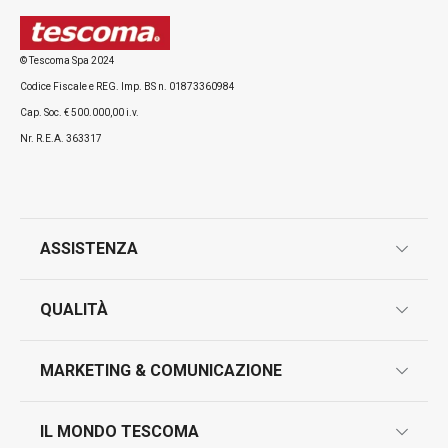
© Tescoma Spa 2024
Codice Fiscale e REG. Imp. BS n. 01873360984
Cap. Soc. € 500.000,00 i.v.
Nr. R.E.A. 363317
ASSISTENZA
garanzie
QUALITÀ
marcatura prodotti
design
MARKETING & COMUNICAZIONE
contatti
controllo qualità
scrivici in whatsapp
il nuovo catalogo al consumatore 2026
IL MONDO TESCOMA
test sui prodotti