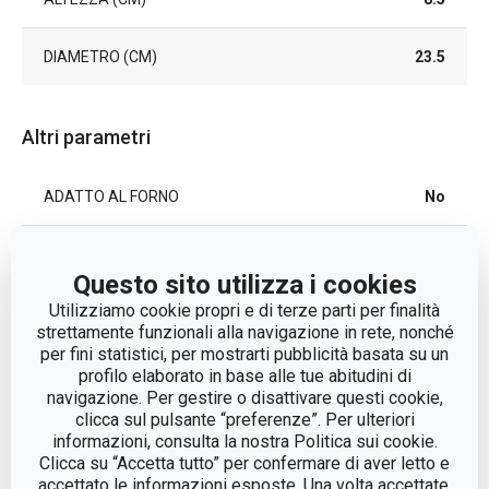
DIAMETRO (CM)
23.5
Altri parametri
ADATTO AL FORNO
No
ADATTO AL FORNO A
Sì
MICROONDE
Questo sito utilizza i cookies
Utilizziamo cookie propri e di terze parti per finalità
ADATTO AL
strettamente funzionali alla navigazione in rete, nonché
Sì
FRIGORIFERO
per fini statistici, per mostrarti pubblicità basata su un
profilo elaborato in base alle tue abitudini di
navigazione. Per gestire o disattivare questi cookie,
pentolame per
CATEGORIA
clicca sul pulsante “preferenze”. Per ulteriori
microonde
informazioni, consulta la nostra Politica sui cookie.
Clicca su “Accetta tutto” per confermare di aver letto e
LINEA DI PRODOTTO
PURITY MicroWave
accettato le informazioni esposte. Una volta accettate,