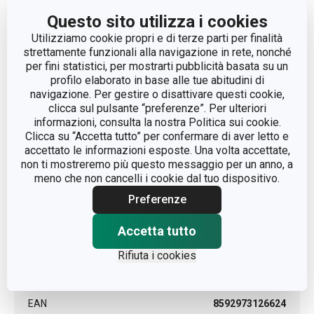
LUNGHEZZA (CM)
28.8
Questo sito utilizza i cookies
Utilizziamo cookie propri e di terze parti per finalità
strettamente funzionali alla navigazione in rete, nonché
Altri parametri
per fini statistici, per mostrarti pubblicità basata su un
profilo elaborato in base alle tue abitudini di
navigazione. Per gestire o disattivare questi cookie,
CATEGORIA
elettrodomestici
clicca sul pulsante “preferenze”. Per ulteriori
informazioni, consulta la nostra Politica sui cookie.
Clicca su “Accetta tutto” per confermare di aver letto e
INGRESSO ALIMENTAZIONE (W)
500
accettato le informazioni esposte. Una volta accettate,
non ti mostreremo più questo messaggio per un anno, a
meno che non cancelli i cookie dal tuo dispositivo.
LINEA DI PRODOTTO
GrandCHEF
Preferenze
TIPO
cuociriso
Accetta tutto
dalla rete
Rifiuta i cookies
TIPO DI ALIMENTAZIONE
elettrica
EAN
8592973126624