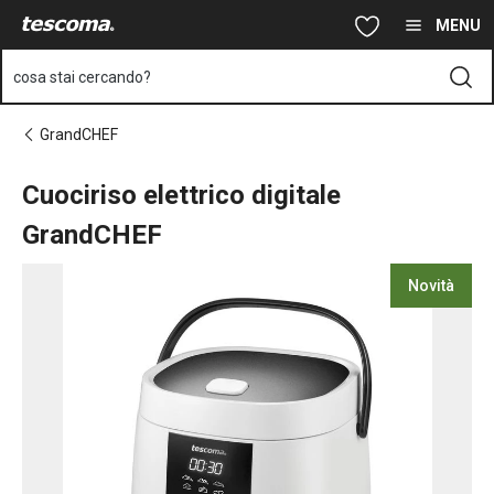
Ti trovi sulla pagina Cuociriso elettrico digitale GrandCHEF
Vai al contenuto principale
Vai alla navigazione
Vai alla ricerca
MENU
cosa stai cercando?
GrandCHEF
Cuociriso elettrico digitale
GrandCHEF
Novità