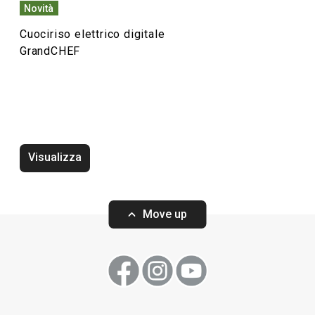
Servire in tavola
Novità
Cuociriso elettrico digitale
Cuocere in forno
GrandCHEF
Cucinare
Bevande
Visualizza
Move up