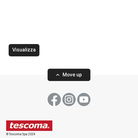
Cuocere in forno
Cucinare
Bevande
Visualizza
Move up
© Tescoma Spa 2024