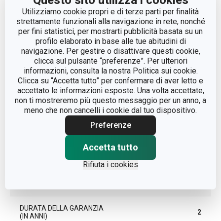
Questo sito utilizza i cookies
INGRESSO ALIMENTAZIONE
Utilizziamo cookie propri e di terze parti per finalità
500
(W)
strettamente funzionali alla navigazione in rete, nonché
per fini statistici, per mostrarti pubblicità basata su un
profilo elaborato in base alle tue abitudini di
LINEA DI PRODOTTO
GrandCHEF
navigazione. Per gestire o disattivare questi cookie,
clicca sul pulsante “preferenze”. Per ulteriori
plastica, acciaio
informazioni, consulta la nostra Politica sui cookie.
MATERIALE
inossidabile
Clicca su “Accetta tutto” per confermare di aver letto e
accettato le informazioni esposte. Una volta accettate,
non ti mostreremo più questo messaggio per un anno, a
TIPO
cuociriso
meno che non cancelli i cookie dal tuo dispositivo.
Preferenze
TIPO DI ALIMENTAZIONE
dalla rete elettrica
Accetta tutto
COLORE
Acciaio
Rifiuta i cookies
EAN
8592973118360
DURATA DELLA GARANZIA
2
(IN ANNI)