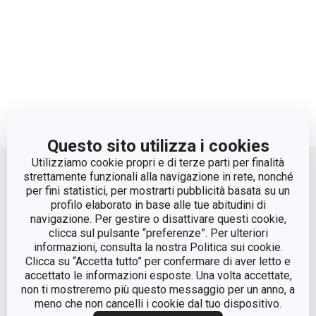
Questo sito utilizza i cookies
Move up
Utilizziamo cookie propri e di terze parti per finalità
strettamente funzionali alla navigazione in rete, nonché
per fini statistici, per mostrarti pubblicità basata su un
profilo elaborato in base alle tue abitudini di
navigazione. Per gestire o disattivare questi cookie,
clicca sul pulsante “preferenze”. Per ulteriori
informazioni, consulta la nostra Politica sui cookie.
Clicca su “Accetta tutto” per confermare di aver letto e
accettato le informazioni esposte. Una volta accettate,
© Tescoma Spa 2024
non ti mostreremo più questo messaggio per un anno, a
meno che non cancelli i cookie dal tuo dispositivo.
Codice Fiscale e REG. Imp. BS n. 01873360984