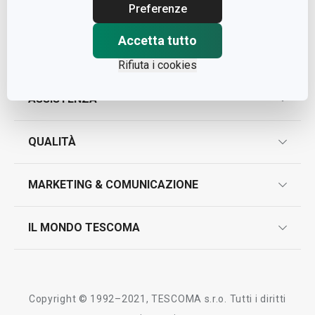
Cap. Soc. € 500.000,00 i.v.
Preferenze
Nr. R.E.A. 363317
Accetta tutto
Rifiuta i cookies
ASSISTENZA
garanzie
QUALITÀ
marcatura prodotti
design
MARKETING & COMUNICAZIONE
contatti
controllo qualità
scrivici in whatsapp
il nuovo catalogo al consumatore 2026
IL MONDO TESCOMA
test sui prodotti
myTescoma
certificazioni
azienda
storia
Copyright © 1992–2021, TESCOMA s.r.o. Tutti i diritti