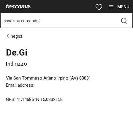
Ti trovi sulla pagina De.Gi
Vai al contenuto principale
Vai alla navigazione
Vai alla ricerca
MENU
cosa stai cercando?
negozi
De.Gi
Indirizzo
Via San Tommaso Ariano Irpino (AV) 83031
Email address
:
GPS: 41,146851N 15,083215E