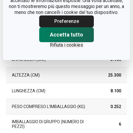
accettato le informazioni esposte. Una volta accettate,
EAN
8595028405163
non ti mostreremo più questo messaggio per un anno, a
meno che non cancelli i cookie dal tuo dispositivo.
DURATA DELLA GARANZIA (IN
2
Preferenze
ANNI)
Accetta tutto
Pacchetto
Rifiuta i cookies
LARGHEZZA (CM)
5.900
ALTEZZA (CM)
25.300
LUNGHEZZA (CM)
8.100
PESO COMPRESO L'IMBALLAGGIO (KG)
0.252
IMBALLAGGIO DI GRUPPO (NUMERO DI
6
PEZZI)