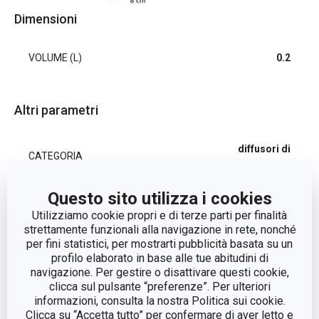
Dimensioni
VOLUME (L)
0.2
Altri parametri
diffusori di
CATEGORIA
essenza
Questo sito utilizza i cookies
LINEA DI PRODOTTO
FANCY HOME
Utilizziamo cookie propri e di terze parti per finalità
strettamente funzionali alla navigazione in rete, nonché
fragranza, vetro,
per fini statistici, per mostrarti pubblicità basata su un
MATERIALE
legno
profilo elaborato in base alle tue abitudini di
navigazione. Per gestire o disattivare questi cookie,
clicca sul pulsante “preferenze”. Per ulteriori
diffusore di
TIPO
informazioni, consulta la nostra Politica sui cookie.
essenza
Clicca su “Accetta tutto” per confermare di aver letto e