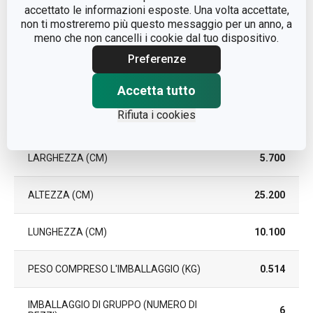
accettato le informazioni esposte. Una volta accettate,
EAN
8595028408027
non ti mostreremo più questo messaggio per un anno, a
meno che non cancelli i cookie dal tuo dispositivo.
Preferenze
DURATA DELLA GARANZIA (IN
2
ANNI)
Accetta tutto
Rifiuta i cookies
Pacchetto
LARGHEZZA (CM)
5.700
ALTEZZA (CM)
25.200
LUNGHEZZA (CM)
10.100
PESO COMPRESO L'IMBALLAGGIO (KG)
0.514
IMBALLAGGIO DI GRUPPO (NUMERO DI
6