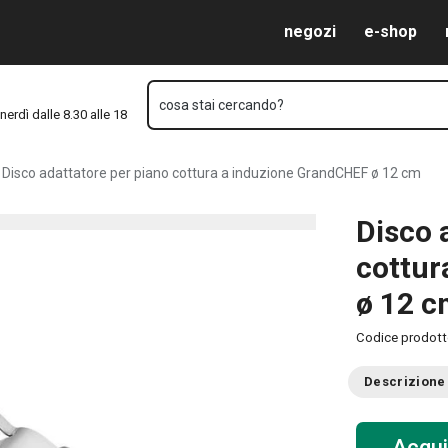
ione GrandCHEF ø 12 cm
Vai al contenuto principale
Vai alla navigazione
Vai alla ricerca
negozi
e-shop
cosa stai cercando?
nerdì dalle 8.30 alle 18
Disco adattatore per piano cottura a induzione GrandCHEF ø 12 cm
Disco 
cottur
ø 12 
Codice prodot
Descrizione
Acqui