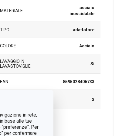
acciaio
MATERIALE
inossidabile
TIPO
adattatore
COLORE
Acciaio
LAVAGGIO IN
Sì
LAVASTOVIGLIE
EAN
8595028406733
DURATA DELLA
3
GARANZIA (IN ANNI)
avigazione in rete,
in base alle tue
cchetto
e “preferenze”. Per
tto” per confermare