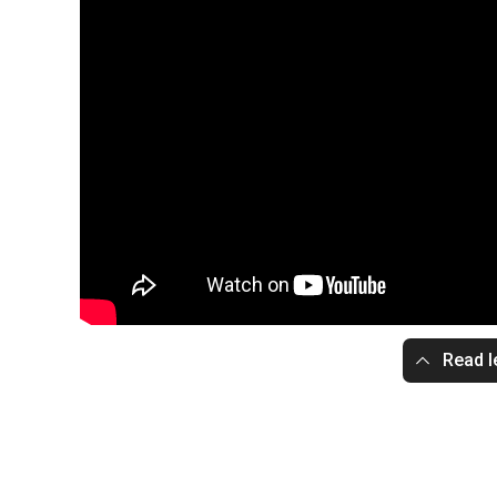
Read l