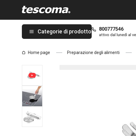
Ti trovi sulla pagina Disco adattatore per piano cottura a induz
800777546
Categorie di prodotto
attivo dal lunedì al ve
Home page
Preparazione degli alimenti