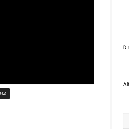
Di
Al
ess