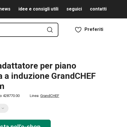
news
idee e consigli utili
seguici
contatti
Preferiti
adattatore per piano
a a induzione GrandCHEF
cm
to
428770.00
Linea:
GrandCHEF
sta nell'e-shop